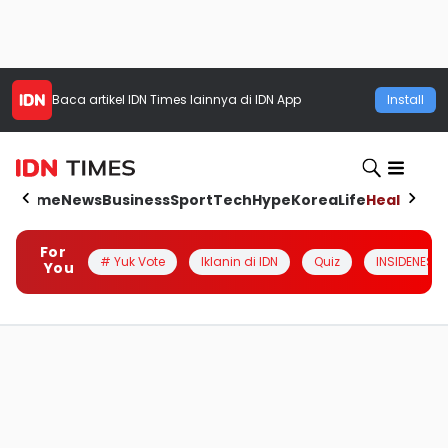
Baca artikel
IDN Times
lainnya di IDN App
Install
Home
News
Business
Sport
Tech
Hype
Korea
Life
Health
Aut
For
# Yuk Vote
Iklanin di IDN
Quiz
INSIDENESIA
You