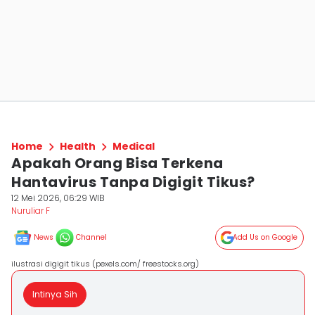
Home
Health
Medical
Apakah Orang Bisa Terkena
Hantavirus Tanpa Digigit Tikus?
12 Mei 2026, 06:29 WIB
Nuruliar F
News
Channel
Add Us on Google
ilustrasi digigit tikus (pexels.com/ freestocks.org)
Intinya Sih