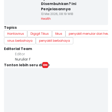
Disembuhkan? Ini
Penjelasannya
13 Mei 2026, 08:19 WIB
Health
Topics
Hantavirus
Digigit Tikus
tikus
penyakit menular dari hew
virus berbahaya
penyakit berbahaya
Editorial Team
Editor
Nuruliar F
Tonton lebih seru di