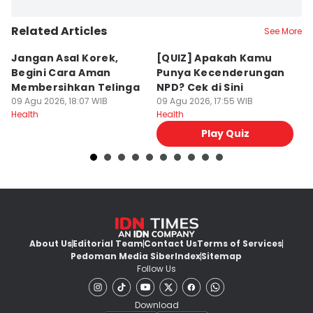
Related Articles
See More
Jangan Asal Korek,
[QUIZ] Apakah Kamu
C
Begini Cara Aman
Punya Kecenderungan
P
Membersihkan Telinga
NPD? Cek di Sini
M
09 Agu 2026, 18:07 WIB
09 Agu 2026, 17:55 WIB
09
Health
Health
He
Play Quiz
About Us
Editorial Team
Contact Us
Terms of Services
Pedoman Media Siber
Index
Sitemap
Follow Us
Download