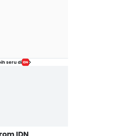
ih seru di
from IDN