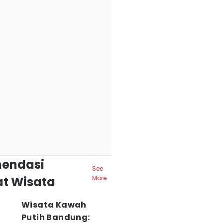
endasi
See
t Wisata
More
Wisata Kawah
Putih Bandung: