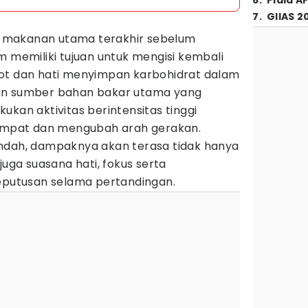
6
.
Piala A
7
.
GIIAS 2
 makanan utama terakhir sebelum
m memiliki tujuan untuk mengisi kembali
ot dan hati menyimpan karbohidrat dalam
an sumber bahan bakar utama yang
ukan aktivitas berintensitas tinggi
lompat dan mengubah arah gerakan.
ndah, dampaknya akan terasa tidak hanya
juga suasana hati, fokus serta
utusan selama pertandingan.