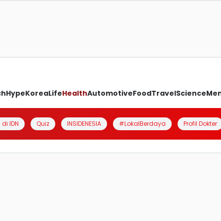
ch
Hype
Korea
Life
Health
Automotive
Food
Travel
Science
Me
 di IDN
Quiz
INSIDENESIA
#LokalBerdaya
Profil Dokter