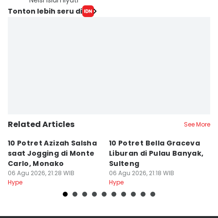
Nelsi Islamiyati
Tonton lebih seru di
Related Articles
See More
10 Potret Azizah Salsha
10 Potret Bella Graceva
A
saat Jogging di Monte
Liburan di Pulau Banyak,
S
Carlo, Monako
Sulteng
A
06 Agu 2026, 21:28 WIB
06 Agu 2026, 21:18 WIB
06
Hype
Hype
Hy