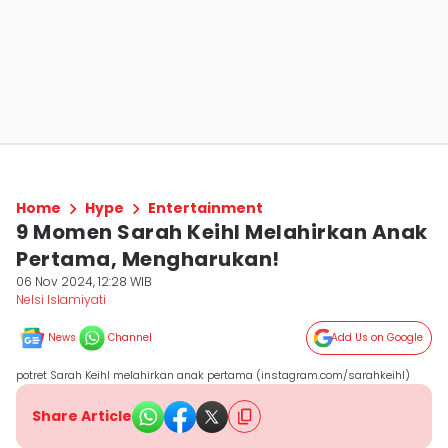
Home
Hype
Entertainment
9 Momen Sarah Keihl Melahirkan Anak
Pertama, Mengharukan!
06 Nov 2024, 12:28 WIB
Nelsi Islamiyati
News
Channel
Add Us on Google
potret Sarah Keihl melahirkan anak pertama (instagram.com/sarahkeihl)
Share Article