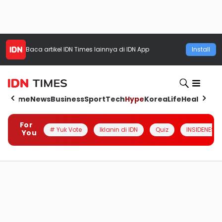
Baca artikel
IDN Times
lainnya di IDN App
Install
Home
News
Business
Sport
Tech
Hype
Korea
Life
Health
Aut
For
# Yuk Vote
Iklanin di IDN
Quiz
INSIDENESIA
You