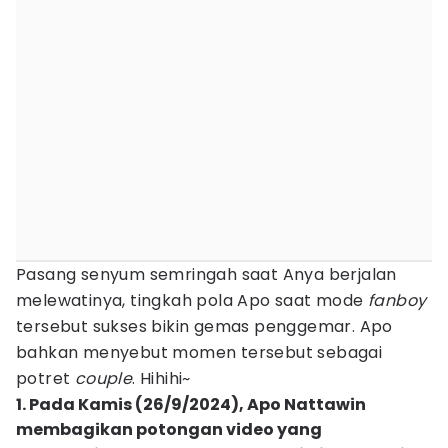
Pasang senyum semringah saat Anya berjalan
melewatinya, tingkah pola Apo saat mode
fanboy
tersebut sukses bikin gemas penggemar. Apo
bahkan menyebut momen tersebut sebagai
potret
couple
. Hihihi~
1. Pada Kamis (26/9/2024), Apo Nattawin
membagikan potongan video yang