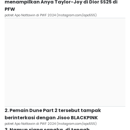
menampilkan Anya Taylor-Joy di Dior SS25 di
PFW
potret Apo Nattawin di PWF 2024 (Instagram.com/apo555)
2. Pemain Dune Part 2 tersebut tampak
berinterkasi dengan Jisoo BLACKPINK
potret Apo Nattawin di PWF 2024 (Instagram.com/apo555)
3. Namun siapa sangka, di tengah