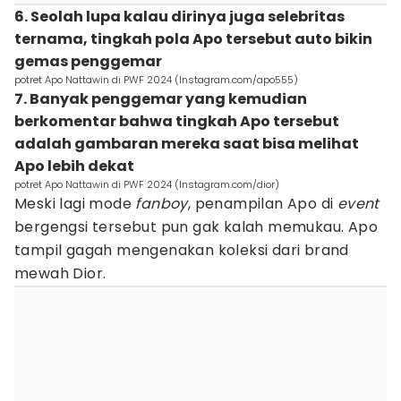
6. Seolah lupa kalau dirinya juga selebritas
ternama, tingkah pola Apo tersebut auto bikin
gemas penggemar
potret Apo Nattawin di PWF 2024 (Instagram.com/apo555)
7. Banyak penggemar yang kemudian
berkomentar bahwa tingkah Apo tersebut
adalah gambaran mereka saat bisa melihat
Apo lebih dekat
potret Apo Nattawin di PWF 2024 (Instagram.com/dior)
Meski lagi mode
fanboy
, penampilan Apo di
event
bergengsi tersebut pun gak kalah memukau. Apo
tampil gagah mengenakan koleksi dari brand
mewah Dior.