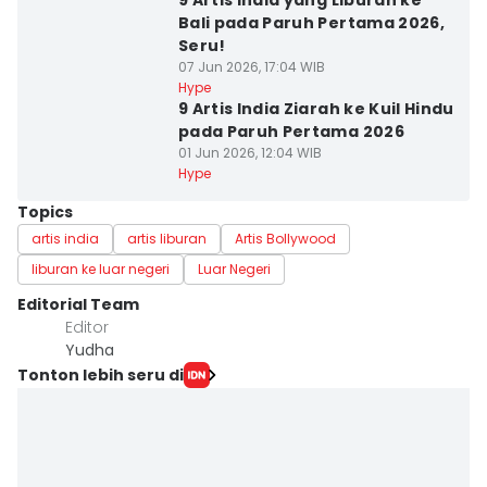
9 Artis India yang Liburan ke
Bali pada Paruh Pertama 2026,
Seru!
07 Jun 2026, 17:04 WIB
Hype
9 Artis India Ziarah ke Kuil Hindu
pada Paruh Pertama 2026
01 Jun 2026, 12:04 WIB
Hype
Topics
artis india
artis liburan
Artis Bollywood
liburan ke luar negeri
Luar Negeri
Editorial Team
Editor
Yudha ‎
Tonton lebih seru di