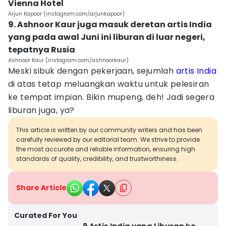
Vienna Hotel
Arjun Kapoor (instagram.com/arjunkapoor)
9. Ashnoor Kaur juga masuk deretan artis India
yang pada awal Juni ini liburan di luar negeri,
tepatnya Rusia
Ashnoor Kaur (instagram.com/ashnoorkaur)
Meski sibuk dengan pekerjaan, sejumlah
artis India
di atas tetap meluangkan waktu untuk pelesiran
ke tempat impian. Bikin mupeng, deh! Jadi segera
liburan juga, ya?
This article is written by our community writers and has been
carefully reviewed by our editorial team. We strive to provide
the most accurate and reliable information, ensuring high
standards of quality, credibility, and trustworthiness.
Share Article
Curated For You