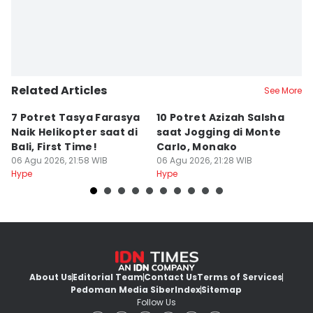
Related Articles
See More
7 Potret Tasya Farasya
10 Potret Azizah Salsha
1
Naik Helikopter saat di
saat Jogging di Monte
L
Bali, First Time!
Carlo, Monako
S
06 Agu 2026, 21:58 WIB
06 Agu 2026, 21:28 WIB
06
Hype
Hype
Hy
About Us
Editorial Team
Contact Us
Terms of Services
Pedoman Media Siber
Index
Sitemap
Follow Us