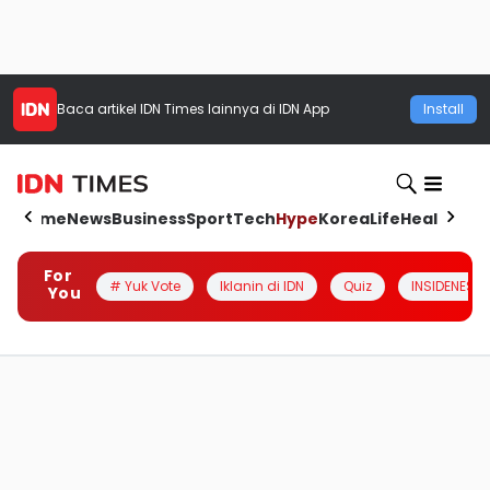
Baca artikel
IDN Times
lainnya di IDN App
Install
Home
News
Business
Sport
Tech
Hype
Korea
Life
Health
Aut
For
# Yuk Vote
Iklanin di IDN
Quiz
INSIDENESIA
You