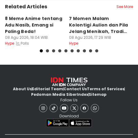
Related Articles
See More
8 Meme Anime tentang
7 Momen Malam
8
Adu Nasib, Emang si
Kolontigi Aulion dan Pila
M
Paling Beda!
Jelang Menikah, Tradisi
p
08 Agu 2026, 18:04 WIB
Adat Kaili
08 Agu 2026, 17:29 WIB
08
Polls
Hype
Hype
Hy
About Us
Editorial Team
Contact Us
Terms of Services
Pedoman Media Siber
Index
Sitemap
Follow Us
Download