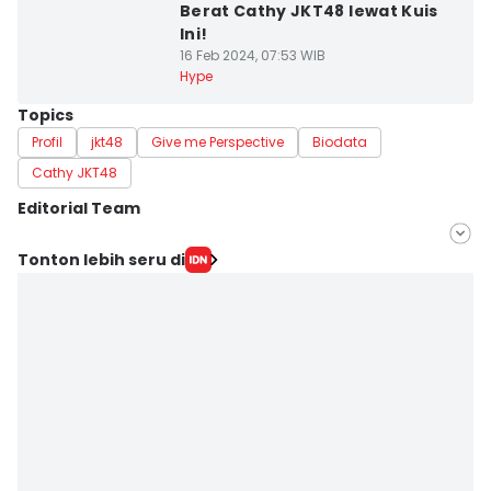
Berat Cathy JKT48 lewat Kuis
Ini!
16 Feb 2024, 07:53 WIB
Hype
Topics
Profil
jkt48
Give me Perspective
Biodata
Cathy JKT48
Editorial Team
Editor
Tonton lebih seru di
Indra Zakaria
Editor
Erfah Nanda