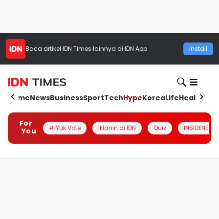
Baca artikel
IDN Times
lainnya di IDN App
Install
Home
News
Business
Sport
Tech
Hype
Korea
Life
Health
Aut
For
# Yuk Vote
Iklanin di IDN
Quiz
INSIDENESIA
You