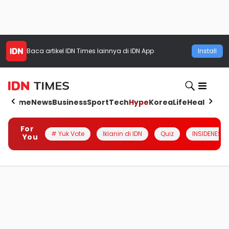
Baca artikel
IDN Times
lainnya di IDN App
Install
Home
News
Business
Sport
Tech
Hype
Korea
Life
Health
Aut
For
# Yuk Vote
Iklanin di IDN
Quiz
INSIDENESIA
You