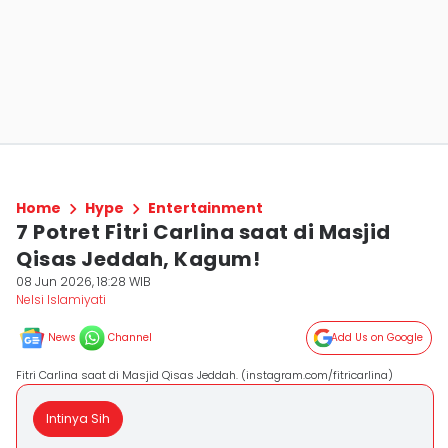
Home
Hype
Entertainment
7 Potret Fitri Carlina saat di Masjid
Qisas Jeddah, Kagum!
08 Jun 2026, 18:28 WIB
Nelsi Islamiyati
News
Channel
Add Us on Google
Fitri Carlina saat di Masjid Qisas Jeddah. (instagram.com/fitricarlina)
Intinya Sih