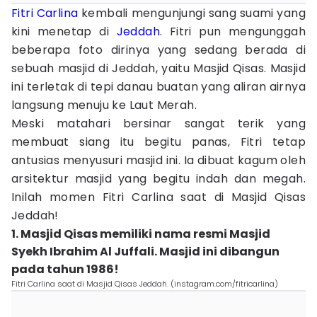
Fitri Carlina
kembali mengunjungi sang suami yang
kini menetap di
Jeddah
. Fitri pun mengunggah
beberapa foto dirinya yang sedang berada di
sebuah masjid di Jeddah, yaitu Masjid Qisas. Masjid
ini terletak di tepi danau buatan yang aliran airnya
langsung menuju ke Laut Merah.
Meski matahari bersinar sangat terik yang
membuat siang itu begitu panas, Fitri tetap
antusias menyusuri masjid ini. Ia dibuat kagum oleh
arsitektur masjid yang begitu indah dan megah.
Inilah momen Fitri Carlina saat di Masjid Qisas
Jeddah!
1. Masjid Qisas memiliki nama resmi Masjid
Syekh Ibrahim Al Juffali. Masjid ini dibangun
pada tahun 1986!
Fitri Carlina saat di Masjid Qisas Jeddah. (instagram.com/fitricarlina)