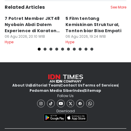
Related Articles
See More
7 Potret Member JKT48
5 Film tentang
6 
Nyobain Abdi Dalem
Kemiskinan Struktural,
K
Experience di Karaton
Tonton biar Bisa Empati
y
Yogyakarta
06 Agu 2026, 20:10 WIB
06 Agu 2026, 19:24 WIB
06
Hype
Hype
Hy
About Us
Editorial Team
Contact Us
Terms of Services
Pedoman Media Siber
Index
Sitemap
Follow Us
Download