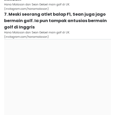
Hana Malasan dan Sean Gelael main golf di UK.
(instagram.com/hanamalasan)
7. Meski seorang atlet balap F1, Sean juga jago
bermain golf. Ia pun tampak antusias bermain
golf di Inggris
Hana Malasan dan Sean Gelael main golf di UK.
(instagram.com/hanamalasan)