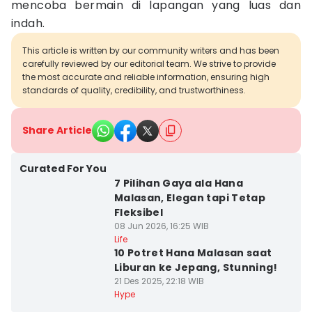
mencoba bermain di lapangan yang luas dan
indah.
This article is written by our community writers and has been
carefully reviewed by our editorial team. We strive to provide
the most accurate and reliable information, ensuring high
standards of quality, credibility, and trustworthiness.
Share Article
Curated For You
7 Pilihan Gaya ala Hana
Malasan, Elegan tapi Tetap
Fleksibel
08 Jun 2026, 16:25 WIB
Life
10 Potret Hana Malasan saat
Liburan ke Jepang, Stunning!
21 Des 2025, 22:18 WIB
Hype