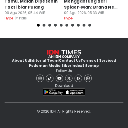
Tamu, Malah Dipesenin
Menggantung dari
y
Taksi biar Pulang
Spider-Man: Brand New
K
09 Agu 2026, 05:44 WIB
Day, Jean Kemana?
09 Agu 2026, 05:33 WIB
08
Polls
Hype
Hype
Hy
About Us
Editorial Team
Contact Us
Terms of Services
Pedoman Media Siber
Index
Sitemap
Follow Us
Download
© 2026 IDN. All Rights Reserved.