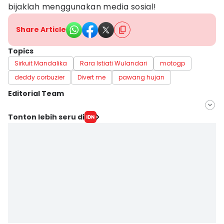
bijaklah menggunakan media sosial!
Share Article
Topics
Sirkuit Mandalika
Rara Istiati Wulandari
motogp
deddy corbuzier
Divert me
pawang hujan
Editorial Team
Editor
Tonton lebih seru di
Triadanti N
Editor
Elizabeth Chiquita T.