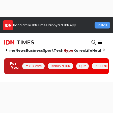
Baca artikel
IDN Times
lainnya di IDN App
Install
Home
News
Business
Sport
Tech
Hype
Korea
Life
Health
Aut
For
# Yuk Vote
Iklanin di IDN
Quiz
INSIDENESIA
You