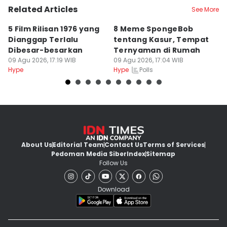
Related Articles
See More
5 Film Rilisan 1976 yang
8 Meme SpongeBob
8
Dianggap Terlalu
tentang Kasur, Tempat
K
Dibesar-besarkan
Ternyaman di Rumah
S
09 Agu 2026, 17:19 WIB
09 Agu 2026, 17:04 WIB
09
Polls
Hype
Hype
Hy
About Us
Editorial Team
Contact Us
Terms of Services
Pedoman Media Siber
Index
Sitemap
Follow Us
Download