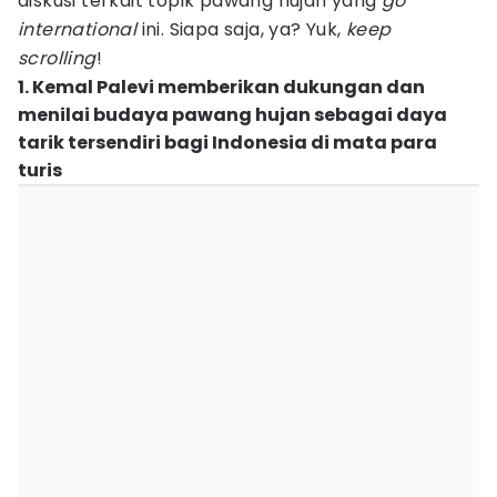
diskusi terkait topik pawang hujan yang
go
international
ini. Siapa saja, ya? Yuk,
keep
scrolling
!
1. Kemal Palevi memberikan dukungan dan
menilai budaya pawang hujan sebagai daya
tarik tersendiri bagi Indonesia di mata para
turis