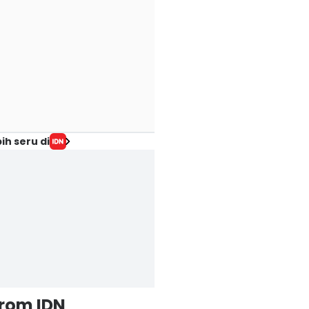
ih seru di
from IDN