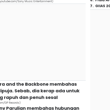
6
.
Piala A
 (youtube.com/Sony Music Entertainment)
7
.
GIIAS 2
ndra and the Backbone membahas
puja. Sebab, dia kerap ada untuk
g rapuh dan penuh sesal
com/GP Records)
 Rony Parulian membahas hubungan