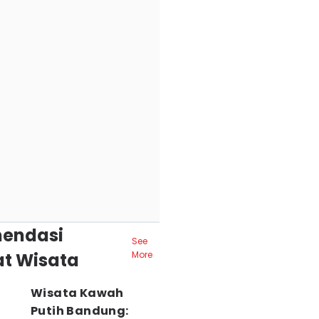
endasi
See
t Wisata
More
Wisata Kawah
Putih Bandung: