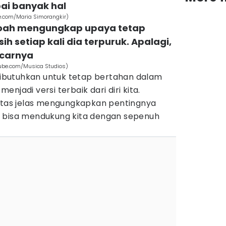
apai banyak hal
be.com/Maria Simorangkir)
 Noah mengungkap upaya tetap
 setiap kali dia terpuruk. Apalagi,
pacarnya
tube.com/Musica Studios)
butuhkan untuk tetap bertahan dalam
njadi versi terbaik dari diri kita.
atas jelas mengungkapkan pentingnya
g bisa mendukung kita dengan sepenuh