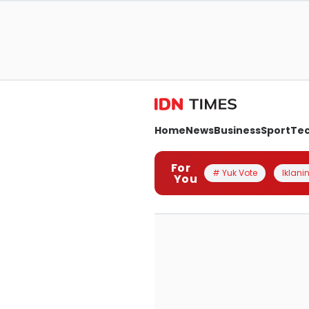
Home
News
Business
Sport
Te
For
# Yuk Vote
Iklanin
You