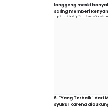
langgeng meski banyak
saling memberi kenya
cuplikan video klip "Satu Alasan" (youtub
6. "Yang Terbaik" dar
syukur karena didukung