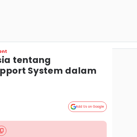
ent
sia tentang
upport System dalam
Add Us on Google