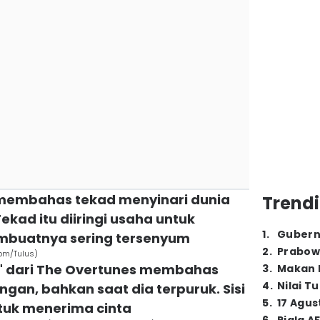
s membahas tekad menyinari dunia
Trendi
ekad itu diiringi usaha untuk
1
.
Gubern
buatnya sering tersenyum
2
.
Prabow
com/Tulus)
" dari The Overtunes membahas
3
.
Makan B
4
.
Nilai T
an, bahkan saat dia terpuruk. Sisi
5
.
17 Agus
tuk menerima cinta