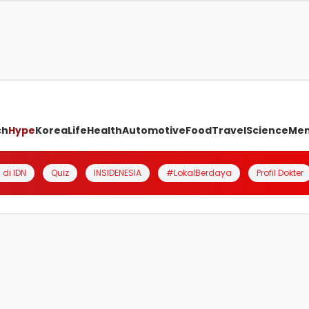
ch
Hype
Korea
Life
Health
Automotive
Food
Travel
Science
Me
 di IDN
Quiz
INSIDENESIA
#LokalBerdaya
Profil Dokter