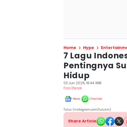
Home
Hype
Entertainm
7 Lagu Indone
Pentingnya S
Hidup
03 Jun 2026, 18:44 WIB
Fina Efendi
News
Channel
Tulus (instagram.com/tulusm)
Share Article