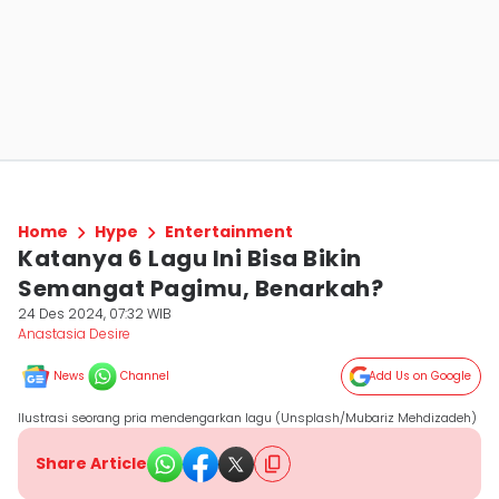
Home
Hype
Entertainment
Katanya 6 Lagu Ini Bisa Bikin
Semangat Pagimu, Benarkah?
24 Des 2024, 07:32 WIB
Anastasia Desire
News
Channel
Add Us on Google
Ilustrasi seorang pria mendengarkan lagu (Unsplash/Mubariz Mehdizadeh)
Share Article