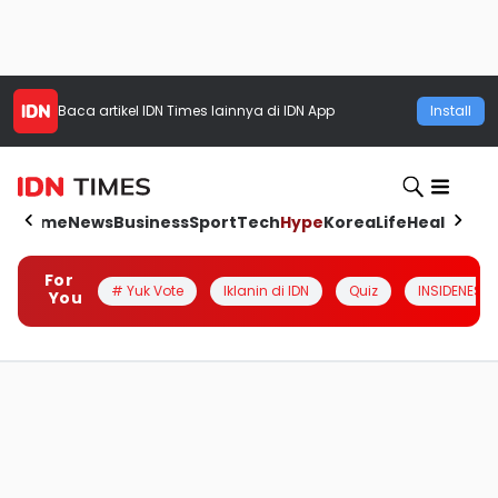
Baca artikel
IDN Times
lainnya di IDN App
Install
Home
News
Business
Sport
Tech
Hype
Korea
Life
Health
Aut
For
# Yuk Vote
Iklanin di IDN
Quiz
INSIDENESIA
You