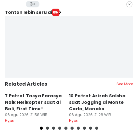
3+
Editor
Tonton lebih seru di
Asri Muspita Sari
Editor
Anastasia Desire
Editor
Stella Azasya
Related Articles
See More
7 Potret Tasya Farasya
10 Potret Azizah Salsha
1
Naik Helikopter saat di
saat Jogging di Monte
L
Bali, First Time!
Carlo, Monako
S
06 Agu 2026, 21:58 WIB
06 Agu 2026, 21:28 WIB
06
Hype
Hype
Hy