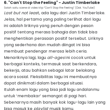
6. "Can't Stop the Feeling" - Justin Timberlake
Salah satu scene di video klip “Can’t Stop the Feeling” (Dok. YouTube)
Last but not leas
t, ada lagu dari Justin Timberlake.
Jelas, hal pertama yang paling terlihat dari lagu
ini adalah liriknya yang penuh dengan pesan
positif tentang merasa bahagia dan tidak bisa
menghentikan perasaan positif tersebut. Liriknya
yang sederhana dan mudah diingat ini bisa
membuat pendengar merasa lebih ceria.
Menariknya lagi, lagu
all-ages
ini cocok untuk
berbagai konteks, termasuk saat berkendara,
bekerja, atau bahkan sebagai latar belakang
acara sosial. Fleksibilitas lagu ini membuatnya
dapat dinikmati dalam berbagai situasi.
Itulah enam lagu yang bisa jadi lagu andalanmu
untuk ‘membakar’ semangat di pagi hari.
Sebenarnya masih banyak kok lagu-lagu lain yang
bisa masuk ke
playlist
musik kamu.