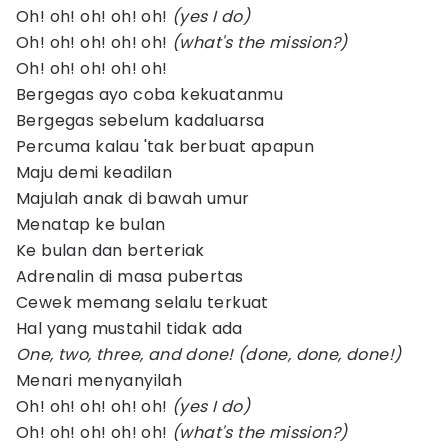
Oh! oh! oh! oh! oh!
(yes I do)
Oh! oh! oh! oh! oh!
(what's the mission?)
Oh! oh! oh! oh! oh!
Bergegas ayo coba kekuatanmu
Bergegas sebelum kadaluarsa
Percuma kalau 'tak berbuat apapun
Maju demi keadilan
Majulah anak di bawah umur
Menatap ke bulan
Ke bulan dan berteriak
Adrenalin di masa pubertas
Cewek memang selalu terkuat
Hal yang mustahil tidak ada
One, two, three, and done! (done, done, done!)
Menari menyanyilah
Oh! oh! oh! oh! oh!
(yes I do)
Oh! oh! oh! oh! oh!
(what's the mission?)