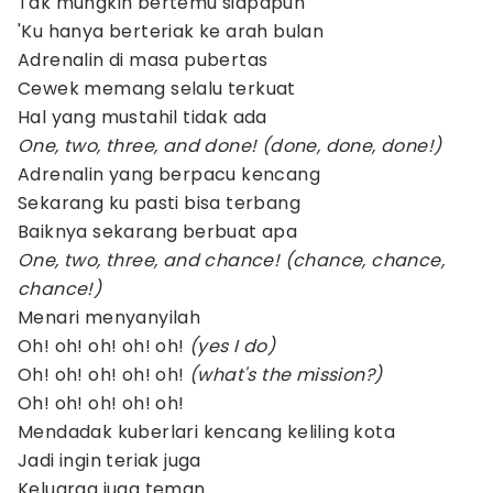
Tak mungkin bertemu siapapun
'Ku hanya berteriak ke arah bulan
Adrenalin di masa pubertas
Cewek memang selalu terkuat
Hal yang mustahil tidak ada
One, two, three, and done! (done, done, done!)
Adrenalin yang berpacu kencang
Sekarang ku pasti bisa terbang
Baiknya sekarang berbuat apa
One, two, three, and chance! (chance, chance,
chance!)
Menari menyanyilah
Oh! oh! oh! oh! oh!
(yes I do)
Oh! oh! oh! oh! oh!
(what's the mission?)
Oh! oh! oh! oh! oh!
Mendadak kuberlari kencang keliling kota
Jadi ingin teriak juga
Keluarga juga teman