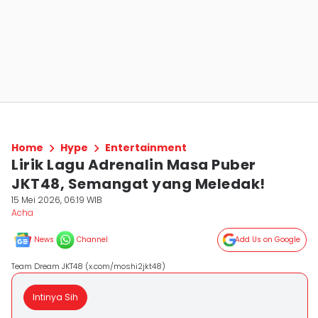
Home
Hype
Entertainment
Lirik Lagu Adrenalin Masa Puber
JKT48, Semangat yang Meledak!
15 Mei 2026, 06:19 WIB
Acha
News
Channel
Add Us on Google
Team Dream JKT48 (x.com/moshi2jkt48)
Intinya Sih