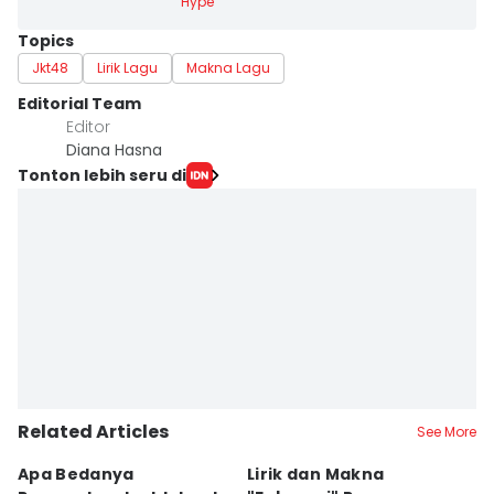
Hype
Topics
Jkt48
Lirik Lagu
Makna Lagu
Editorial Team
Editor
Diana Hasna
Tonton lebih seru di
Related Articles
See More
Apa Bedanya
Lirik dan Makna
8