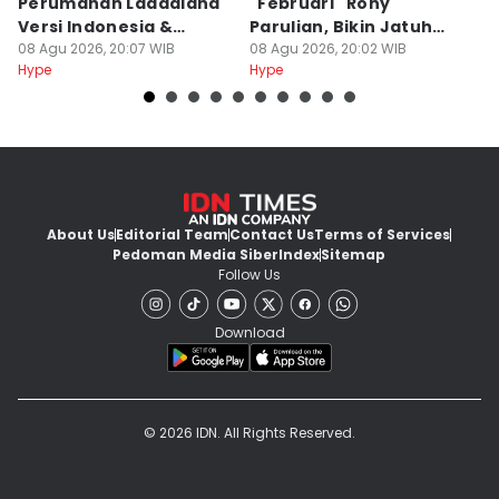
Perumahan Laddaland
"Februari" Rony
M
Versi Indonesia &
Parulian, Bikin Jatuh
h
Thailand?
08 Agu 2026, 20:07 WIB
Cinta?
08 Agu 2026, 20:02 WIB
08
Hype
Hype
Hy
About Us
Editorial Team
Contact Us
Terms of Services
Pedoman Media Siber
Index
Sitemap
Follow Us
Download
© 2026 IDN. All Rights Reserved.