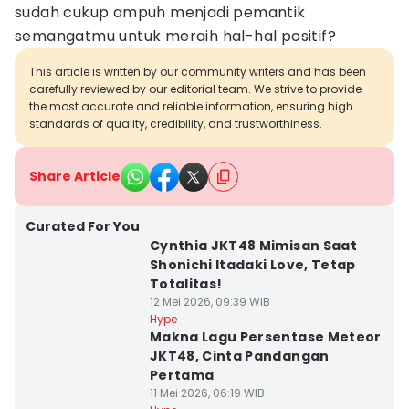
sudah cukup ampuh menjadi pemantik
semangatmu untuk meraih hal-hal positif?
This article is written by our community writers and has been
carefully reviewed by our editorial team. We strive to provide
the most accurate and reliable information, ensuring high
standards of quality, credibility, and trustworthiness.
Share Article
Curated For You
Cynthia JKT48 Mimisan Saat
Shonichi Itadaki Love, Tetap
Totalitas!
12 Mei 2026, 09:39 WIB
Hype
Makna Lagu Persentase Meteor
JKT48, Cinta Pandangan
Pertama
11 Mei 2026, 06:19 WIB