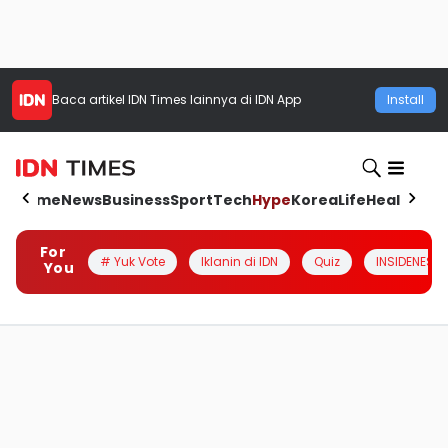
Baca artikel
IDN Times
lainnya di IDN App
Install
Home
News
Business
Sport
Tech
Hype
Korea
Life
Health
Aut
For
# Yuk Vote
Iklanin di IDN
Quiz
INSIDENESIA
You