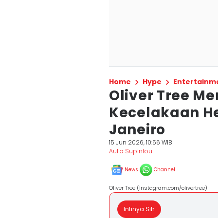
Home
Hype
Entertainm
Oliver Tree M
Kecelakaan Hel
Janeiro
15 Jun 2026, 10:56 WIB
Aulia Supintou
News
Channel
Oliver Tree (Instagram.com/olivertree)
Intinya Sih