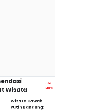
endasi
See
t Wisata
More
Wisata Kawah
Putih Bandung: