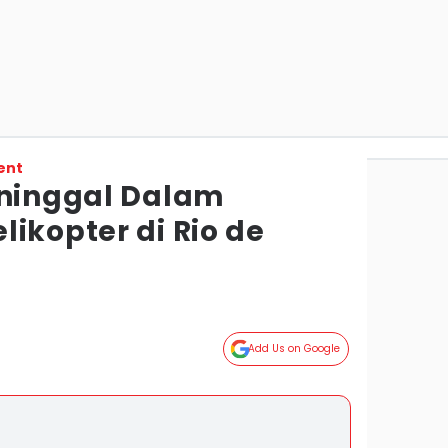
ent
eninggal Dalam
ikopter di Rio de
Add Us on Google