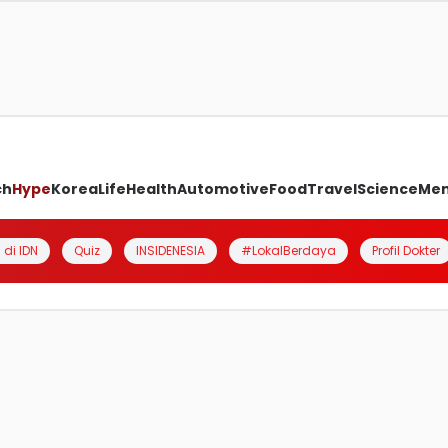
ch
Hype
Korea
Life
Health
Automotive
Food
Travel
Science
Me
 di IDN
Quiz
INSIDENESIA
#LokalBerdaya
Profil Dokter