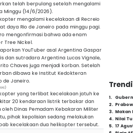
porkan telah berpulang setelah mengalami
a Minggu (14/6/2026).
likopter mengalami kecelakaan di Recreio
at daya Rio de Janeiro pada minggu pagi.
neiro mengonfirmasi bahwa ada enam
r Tree Nickel.
 dilaporkan YouTuber asal Argentina Gaspar
lis dan sutradara Argentina Lucas Vignale,
Brito Chaves juga menjadi korban. Setelah
rban dibawa ke Institut Kedokteran
o de Janeiro.
Trendi
sic)
likopter yang terlibat kecelakaan jatuh ke
1
.
Gubern
ekitar 20 kendaraan listrik terbakar dan
2
.
Prabow
n oleh Dinas Pemadam Kebakaran Militer
3
.
Makan B
itu, pihak kepolisian sedang melakukan
4
.
Nilai T
bab kecelakaan dua helikopter tersebut.
5
.
17 Agus