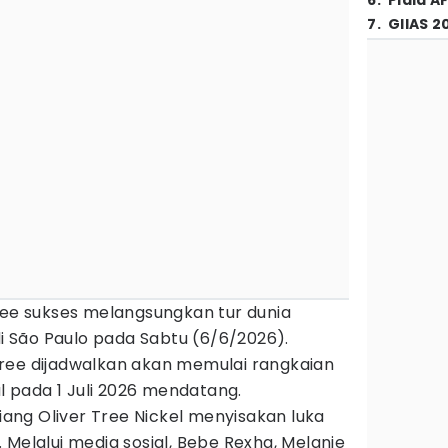
6
.
Piala A
7
.
GIIAS 2
ree sukses melangsungkan tur dunia
di São Paulo pada Sabtu (6/6/2026).
ree dijadwalkan akan memulai rangkaian
al pada 1 Juli 2026 mendatang.
ng Oliver Tree Nickel menyisakan luka
 Melalui media sosial, Bebe Rexha, Melanie