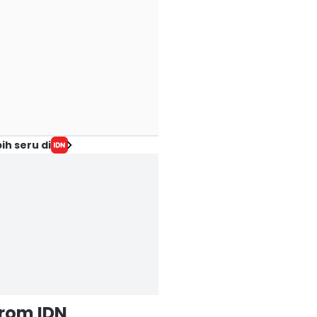
ih seru di
from IDN