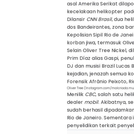
asal Amerika Serikat dila
kecelakaan helikopter pad
Dilansir
CNN Brasil
, dua he
dos Bandeirantes, zona bar
Kepolisian Sipil Rio de Ja
korban jiwa, termasuk Olive
Selain Oliver Tree Nickel,
Prim Díaz alias Gaspi, penu
DJ dan musisi Brazil Lucas 
kejadian, jenazah semua ko
Forensik Afrânio Peixoto, Ri
Oliver Tree (Instagram.com/malcriada.mu
Menilik
CBC
, salah satu he
dealer
mobil
. Akibatnya, s
sudah berhasil dipadamka
Rio de Janeiro. Sementara 
penyelidikan terkait penye