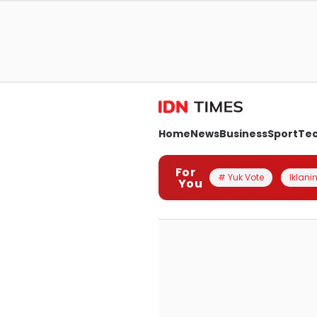
Home
News
Business
Sport
Te
For
# Yuk Vote
Iklanin
You