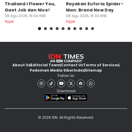
Thailand I Flower You,
Rayakan Euforia Spider-
K
Gaet Job dan Nice!
Man: Brand New Day
K
08 Agu 2026, 16:04 WIB
08 Agu 2026, 16:03 WIB
08
Hype
Hype
Hy
About Us
Editorial Team
Contact Us
Terms of Services
Pedoman Media Siber
Index
Sitemap
Follow Us
Download
© 2026 IDN. All Rights Reserved.