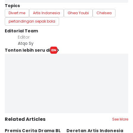
Topics
Divert me
Artis Indonesia
Ghea Youbi
Chelsea
pertandingan sepak bola
Editorial Team
Editor
Atqo Sy
Tonton lebih seru di
Related Articles
See More
Premis Cerita Drama BL
Deretan Artis Indonesia
7