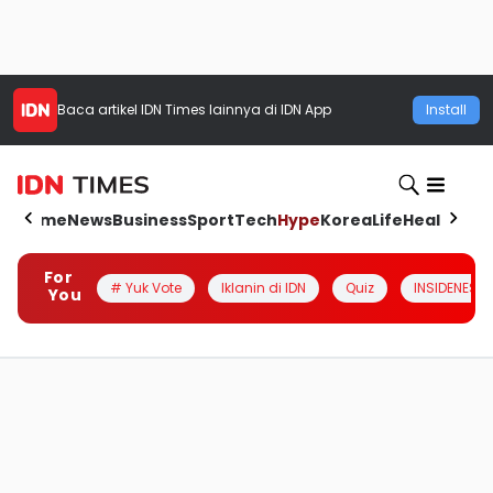
Baca artikel
IDN Times
lainnya di IDN App
Install
Home
News
Business
Sport
Tech
Hype
Korea
Life
Health
Aut
For
# Yuk Vote
Iklanin di IDN
Quiz
INSIDENESIA
You