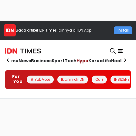
Baca artikel
IDN Times
lainnya di IDN App
Install
Home
News
Business
Sport
Tech
Hype
Korea
Life
Health
Aut
For
# Yuk Vote
Iklanin di IDN
Quiz
INSIDENESIA
You