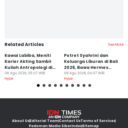
Related Articles
See More
Kawai Labiba, Meniti
Potret Syahrini dan
7
Karier Akting Sambil
Keluarga Liburan di Bali
Au
Kuliah Antropologi di
2026, Bawa Hermes
B
Jogja
08 Agu 2026, 05:07 WIB
Mantai
08 Agu 2026, 04:07 WIB
K
08
Hype
Hype
Hy
About Us
Editorial Team
Contact Us
Terms of Services
Pedoman Media Siber
Index
Sitemap