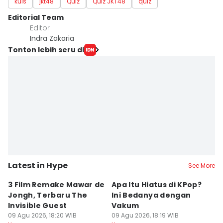
kuis
jkt48
Quiz
Quiz JKT48
quiz
Editorial Team
Editor
Indra Zakaria
Tonton lebih seru di
Latest in Hype
See More
3 Film Remake Mawar de
Apa Itu Hiatus di KPop?
7
Jongh, Terbaru The
Ini Bedanya dengan
t
Invisible Guest
Vakum
s
09 Agu 2026, 18:20 WIB
09 Agu 2026, 18:19 WIB
M
09