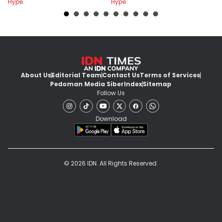
Hype
Hype
Hy
About Us
Editorial Team
Contact Us
Terms of Services
Pedoman Media Siber
Index
Sitemap
Follow Us
Download
© 2026 IDN. All Rights Reserved.