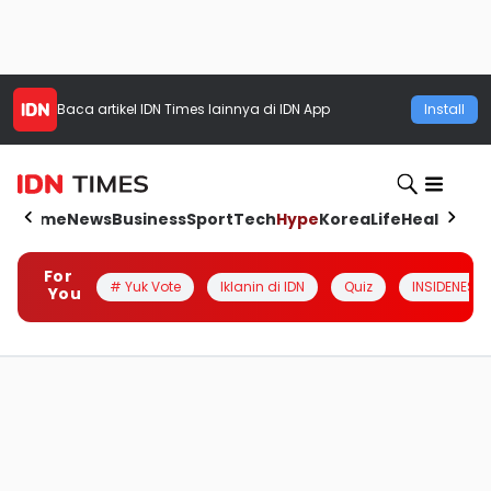
Baca artikel
IDN Times
lainnya di IDN App
Install
Home
News
Business
Sport
Tech
Hype
Korea
Life
Health
Aut
For
# Yuk Vote
Iklanin di IDN
Quiz
INSIDENESIA
You