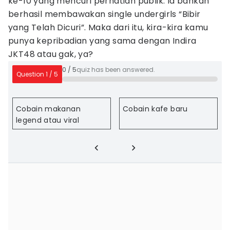
ke-10 yang mencuri perhatian publik. Ia bahkan
berhasil membawakan single undergirls “Bibir
yang Telah Dicuri”. Maka dari itu, kira-kira kamu
punya kepribadian yang sama dengan Indira
JKT48 atau gak, ya?
0
/
5
quiz has been answered.
Question
1
/
5
Cobain makanan
Cobain kafe baru
legend atau viral