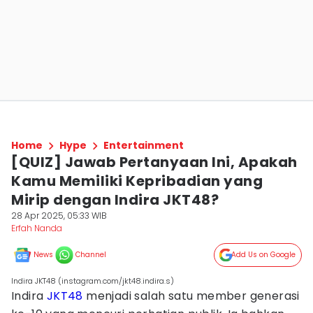
Home
Hype
Entertainment
[QUIZ] Jawab Pertanyaan Ini, Apakah
Kamu Memiliki Kepribadian yang
Mirip dengan Indira JKT48?
28 Apr 2025, 05:33 WIB
Erfah Nanda
News
Channel
Add Us on Google
Indira JKT48 (instagram.com/jkt48.indira.s)
Indira
JKT48
menjadi salah satu member generasi