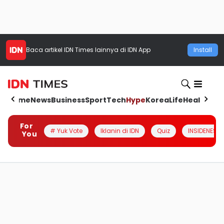
Baca artikel
IDN Times
lainnya di IDN App
Install
Home
News
Business
Sport
Tech
Hype
Korea
Life
Health
Aut
For
# Yuk Vote
Iklanin di IDN
Quiz
INSIDENESIA
You