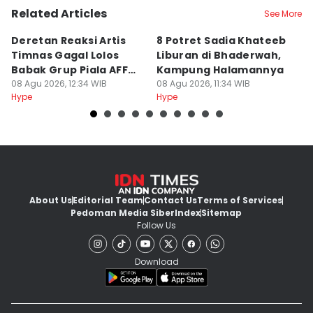
Related Articles
See More
Deretan Reaksi Artis
8 Potret Sadia Khateeb
MD
Timnas Gagal Lolos
Liburan di Bhaderwah,
Fi
Babak Grup Piala AFF
Kampung Halamannya
De
2026
08 Agu 2026, 12:34 WIB
08 Agu 2026, 11:34 WIB
08
Hype
Hype
Hy
About Us
Editorial Team
Contact Us
Terms of Services
Pedoman Media Siber
Index
Sitemap
Follow Us
Download