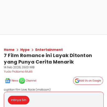
Home
Hype
Entertainment
7 Film Romance ini Layak Ditonton
yang Punya Cerita Menarik
14 Feb 2026, 09:13 WIB
Yuda Pratama Mukti
News
Channel
Add Us on Google
cuplikan film Love, Rosie (imdb.com)
Intinya Sih