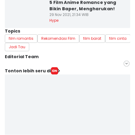
5 Film Anime Romance yang
Bikin Baper, Mengharukan!
29 Nov 2021, 21:34 WIB
Hype
Topics
film romantis
Rekomendasi Film
film barat
film cinta
Jadi Tau
Editorial Team
Editor
Tonton lebih seru di
Chalimatus Sa'diyah
Editor
Retno Rahayu