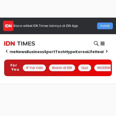
Baca artikel
IDN Times
lainnya di IDN App
Install
Home
News
Business
Sport
Tech
Hype
Korea
Life
Health
Aut
For
# Yuk Vote
Iklanin di IDN
Quiz
INSIDENESIA
You