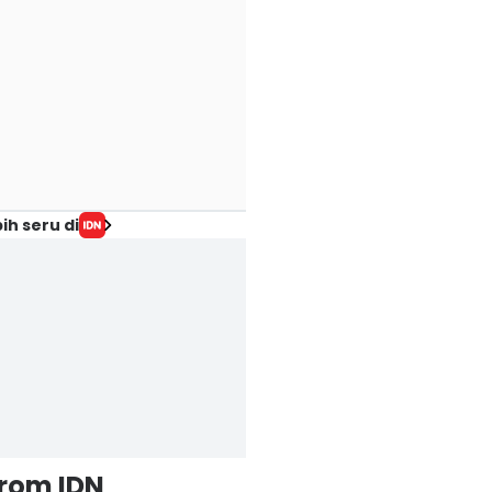
ih seru di
from IDN