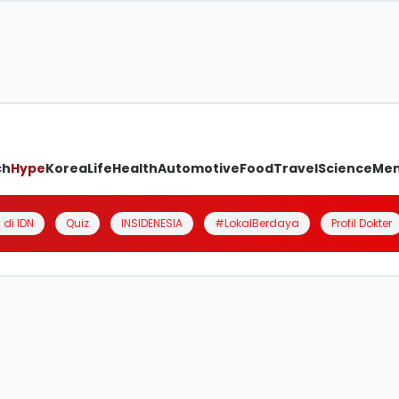
ch
Hype
Korea
Life
Health
Automotive
Food
Travel
Science
Me
 di IDN
Quiz
INSIDENESIA
#LokalBerdaya
Profil Dokter