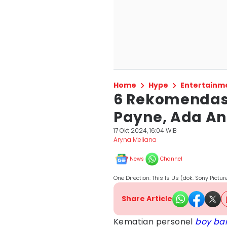
Home
Hype
Entertainm
6 Rekomendasi
Payne, Ada Ani
17 Okt 2024, 16:04 WIB
Aryna Meliana
News
Channel
One Direction: This Is Us (dok. Sony Pictur
Share Article
Kematian personel
boy ba