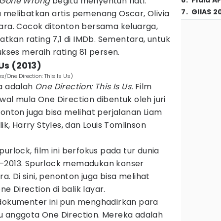
 Gone Wrong
begitu menyentuh hati.
6
.
Piala A
7
.
GIIAS 2
 melibatkan artis pemenang Oscar, Olivia
uara. Cocok ditonton bersama keluarga,
kan rating 7,1 di IMDb. Sementara, untuk
ukses meraih rating 81 persen.
 Us (2013)
es/One Direction: This Is Us)
a adalah
One Direction: This Is Us.
Film
wal mula One Direction dibentuk oleh juri
nonton juga bisa melihat perjalanan Liam
ik, Harry Styles, dan Louis Tomlinson
urlock, film ini berfokus pada tur dunia
2—2013. Spurlock memadukan konser
 Di sini, penonton juga bisa melihat
 Direction di balik layar.
 dokumenter ini pun menghadirkan para
u anggota One Direction. Mereka adalah