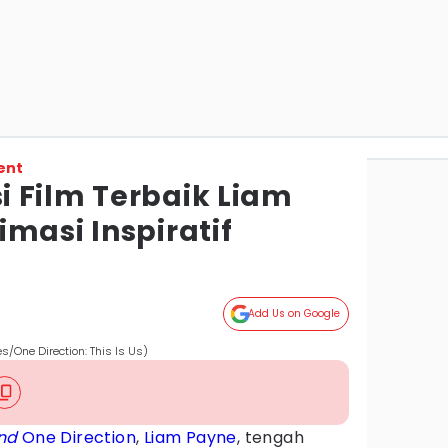
ent
 Film Terbaik Liam
masi Inspiratif
Add Us on Google
es/One Direction: This Is Us)
nd
One Direction
,
Liam Payne
, tengah