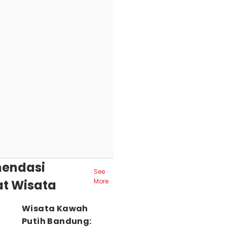
endasi
See
t Wisata
More
Wisata Kawah
Putih Bandung: