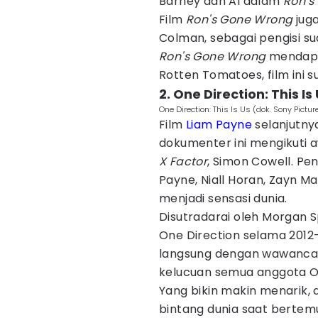
Barney dan AI dalam
Ron's
Film
Ron's Gone Wrong
juga
Colman, sebagai pengisi s
Ron's Gone Wrong
mendapat
Rotten Tomatoes, film ini s
2. One Direction: This Is
One Direction: This Is Us (dok. Sony Pictur
Film
Liam Payne
selanjutny
dokumenter ini mengikuti a
X Factor
, Simon Cowell. Pe
Payne, Niall Horan, Zayn Mal
menjadi sensasi dunia.
Disutradarai oleh Morgan Sp
One Direction selama 201
langsung dengan wawancara.
kelucuan semua anggota One
Yang bikin makin menarik,
bintang dunia saat bertem