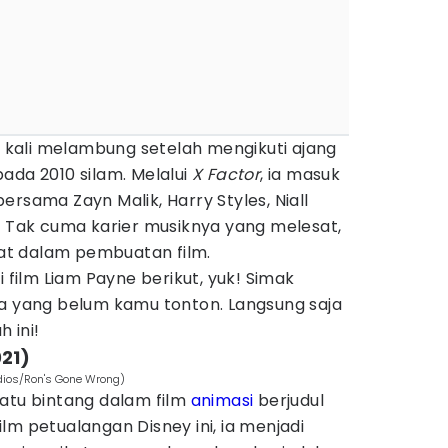
kali melambung setelah mengikuti ajang
ada 2010 silam. Melalui
X Factor
, ia masuk
ersama Zayn Malik, Harry Styles, Niall
. Tak cuma karier musiknya yang melesat,
ibat dalam pembuatan film.
i film Liam Payne berikut, yuk! Simak
da yang belum kamu tonton. Langsung saja
h ini!
021)
dios/Ron's Gone Wrong)
satu bintang dalam film
animasi
berjudul
ilm petualangan Disney ini, ia menjadi