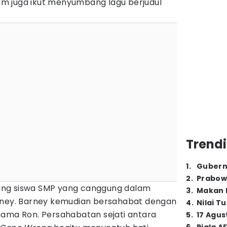
Liam juga ikut menyumbang lagu berjudul
Trendi
1
.
Gubern
2
.
Prabow
orang siswa SMP yang canggung dalam
3
.
Makan B
rney. Barney kemudian bersahabat dengan
4
.
Nilai T
nama Ron. Persahabatan sejati antara
5
.
17 Agus