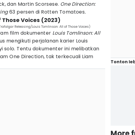
ck, dan Martin Scorsese.
One Direction:
ing
63 persen di Rotten Tomatoes
.
of Those Voices (2023)
 Trafalgar Releasing/Louis Tomlinson: All of Those Voices)
alam film dokumenter
Louis Tomlinson: All
okus mengikuti perjalanan karier Louis
i solo. Tentu dokumenter ini melibatkan
m One Direction, tak terkecuali Liam
Tonton leb
More 