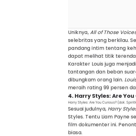
Uniknya,
All of Those Voice
selebritas yang berkilau. S
pandang intim tentang kehi
dapat melihat titik terend
Karakter Louis juga menjadi 
tantangan dan beban suara
dibungkam orang lain.
Loui
meraih rating 99 persen da
4. Harry Styles: Are Yo
Harry Styles: Are You Curious? (dok. Spiri
Sesuai judulnya,
Harry Style
Styles. Tentu Liam Payne s
film dokumenter ini. Penont
biasa.