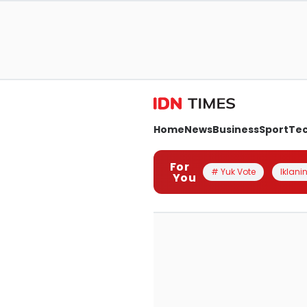
Home
News
Business
Sport
Te
For
# Yuk Vote
Iklanin
You