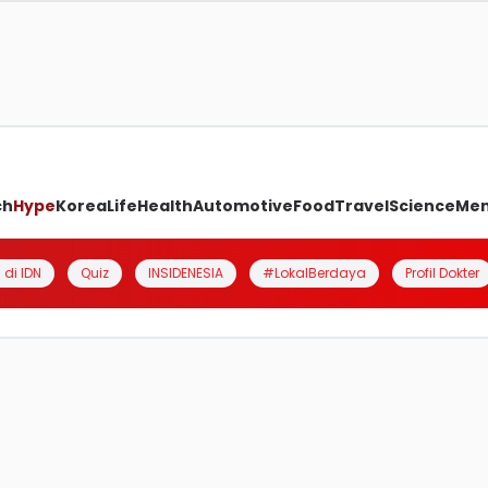
ch
Hype
Korea
Life
Health
Automotive
Food
Travel
Science
Me
 di IDN
Quiz
INSIDENESIA
#LokalBerdaya
Profil Dokter