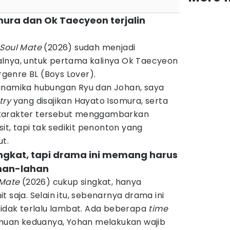
mura dan Ok Taecyeon terjalin
Soul Mate
(2026) sudah menjadi
lnya, untuk pertama kalinya Ok Taecyeon
enre BL (Boys Lover).
inamika hubungan Ryu dan Johan, saya
try
yang disajikan Hayato Isomura, serta
 karakter tersebut menggambarkan
sit, tapi tak sedikit penonton yang
t.
singkat, tapi drama ini memang harus
han-lahan
 Mate
(2026) cukup singkat, hanya
 saja. Selain itu, sebenarnya drama ini
tidak terlalu lambat. Ada beberapa
time
temuan keduanya, Yohan melakukan wajib