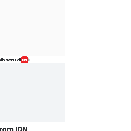
ih seru di
from IDN