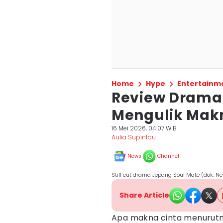
Home
Hype
Entertainm
Review Drama 
Mengulik Mak
16 Mei 2026, 04:07 WIB
Aulia Supintou
News
Channel
Still cut drama Jepang Soul Mate (dok. Ne
Share Article
Apa makna cinta menurut