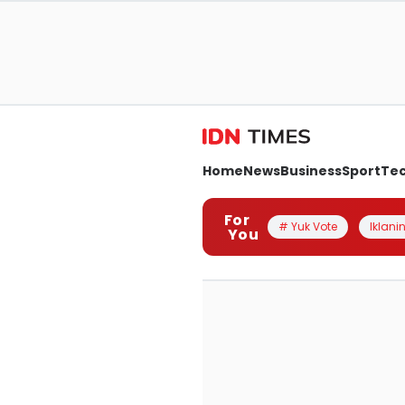
Home
News
Business
Sport
Te
For
# Yuk Vote
Iklanin
You