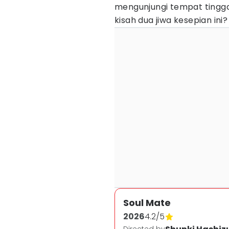
mengunjungi tempat tingga
kisah dua jiwa kesepian ini?
Soul Mate
2026
4.2
/
5