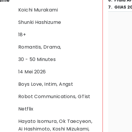
zume
6
.
Piala A
7
.
GIIAS 2
Koichi Murakami
Shunki Hashizume
18+
Romantis, Drama,
30 - 50 Minutes
14 Mei 2026
Boys Love, Intim, Angst
Robot Communications, GTist
Netflix
Hayato Isomura, Ok Taecyeon,
Ai Hashimoto, Koshi Mizukami,