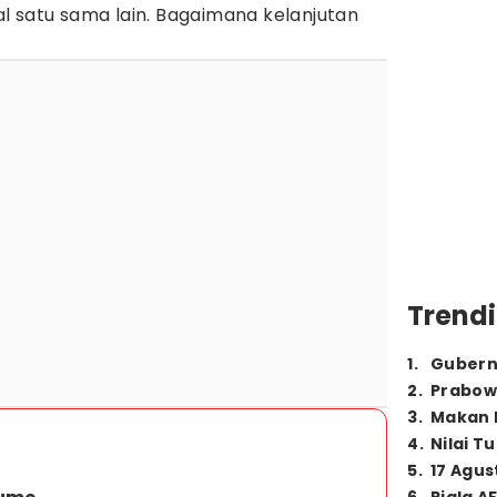
l satu sama lain. Bagaimana kelanjutan
Trendi
1
.
Gubern
2
.
Prabow
3
.
Makan B
4
.
Nilai T
5
.
17 Agus