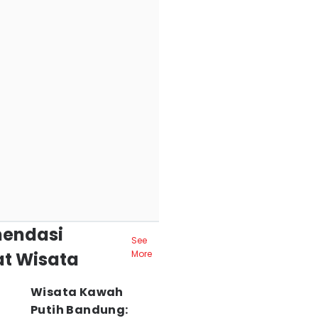
endasi
See
t Wisata
More
Wisata Kawah
Putih Bandung: