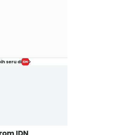
ih seru di
from IDN