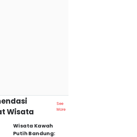
endasi
See
t Wisata
More
Wisata Kawah
Putih Bandung: