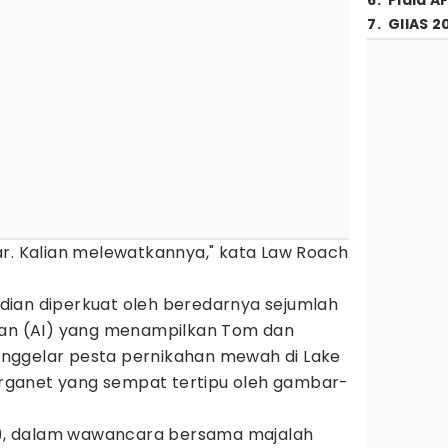
6
.
Piala A
7
.
GIIAS 2
ar. Kalian melewatkannya," kata Law Roach
ian diperkuat oleh beredarnya sejumlah
tan (AI) yang menampilkan Tom dan
nggelar pesta pernikahan mewah di Lake
warganet yang sempat tertipu oleh gambar-
), dalam wawancara bersama majalah