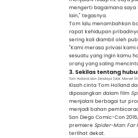
mengerti bagaimana saya bi
lain," tegasnya.
Tom lalu menambahkan bah
rapat kehidupan pribadiny
sering kali diambil oleh publ
"Kami merasa privasi kami 
sesuatu yang ingin kamu had
orang yang saling mencintai
3. Sekilas tentang hu
Tom Holland dan Zendaya (dok. Marvel S
Kisah cinta Tom Holland d
dipasangkan dalam film
Sp
menjalani berbagai tur pr
menjadi bahan pembicaraa
San Diego Comic-Con 2016, 
premiere
Spider-Man: Far
terlihat dekat.