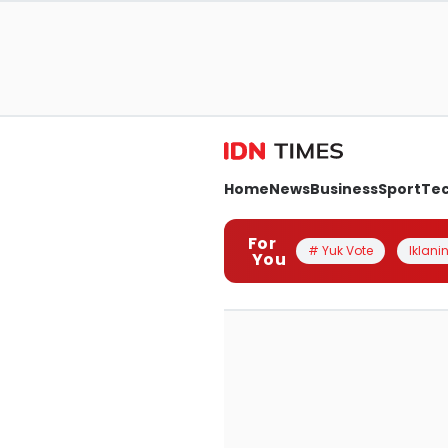
Home
News
Business
Sport
Te
For
# Yuk Vote
Iklanin
You