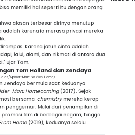
sa memiliki hal seperti itu dengan orang
wa alasan terbesar dirinya menutup
a adalah karena ia merasa privasi mereka
ik.
dirampas. Karena jatuh cinta adalah
api, lalui, alami, dan nikmati di antara dua
," ujar Tom.
bungan Tom Holland dan Zendaya
tudios/Spider-Man: No Way Home)
an Zendaya bermula saat keduanya
ider-Man: Homecoming
(2017). Sejak
omosi bersama,
chemistry
mereka kerap
n penggemar. Mulai dari penampilan di
promosi film di berbagai negara, hingga
 From Home
(2019), keduanya selalu