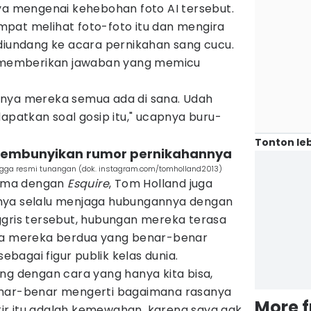
ya mengenai kehebohan foto AI tersebut.
pat melihat foto-foto itu dan mengira
 diundang ke acara pernikahan sang cucu.
ru memberikan jawaban yang memicu
oalnya mereka semua ada di sana. Udah
dapatkan soal gosip itu," ucapnya buru-
Tonton leb
 sembunyikan rumor pernikahannya
ngga resmi tunangan (dok. instagram.com/tomholland2013)
ama dengan
Esquire
, Tom Holland juga
nya selalu menjaga hubungannya dengan
ggris tersebut, hubungan mereka terasa
nya mereka berdua yang benar-benar
agai figur publik kelas dunia.
ng dengan cara yang hanya kita bisa,
enar-benar mengerti bagaimana rasanya
More 
pikir itu adalah kemewahan, karena saya gak