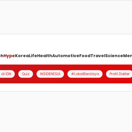
ch
Hype
Korea
Life
Health
Automotive
Food
Travel
Science
Me
 di IDN
Quiz
INSIDENESIA
#LokalBerdaya
Profil Dokter