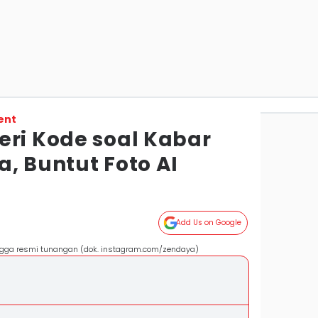
ent
eri Kode soal Kabar
, Buntut Foto AI
Add Us on Google
ngga resmi tunangan (dok. instagram.com/zendaya)