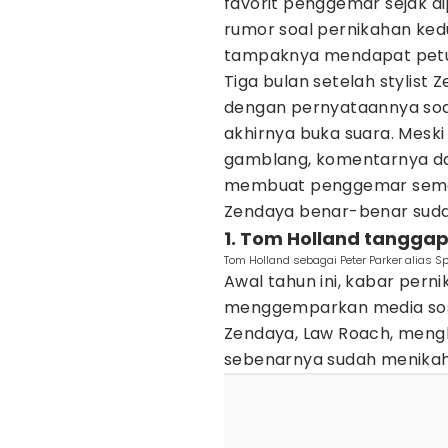
favorit penggemar sejak d
rumor soal pernikahan ked
tampaknya mendapat petunj
Tiga bulan setelah stylis
dengan pernyataannya soal
akhirnya buka suara. Mesk
gamblang, komentarnya d
membuat penggemar semaki
Zendaya benar-benar sud
1. Tom Holland tangga
Tom Holland sebagai Peter Parker alias 
Awal tahun ini, kabar per
menggemparkan media sosi
Zendaya, Law Roach, meng
sebenarnya sudah menikah