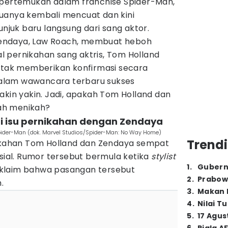
ipertemukan dalam franchise Spider-Man,
uanya kembali mencuat dan kini
uk baru langsung dari sang aktor.
t Zendaya, Law Roach, membuat heboh
 pernikahan sang aktris, Tom Holland
i tak memberikan konfirmasi secara
alam wawancara terbaru sukses
n yakin. Jadi, apakah Tom Holland dan
ah menikah?
pi isu pernikahan dengan Zendaya
Spider-Man (dok. Marvel Studios/Spider-Man: No Way Home)
Trendi
nikahan Tom Holland dan Zendaya sempat
al. Rumor tersebut bermula ketika
stylist
1
.
Gubern
klaim bahwa pasangan tersebut
2
.
Prabow
.
3
.
Makan B
4
.
Nilai T
5
.
17 Agus