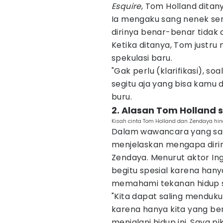
Esquire
, Tom Holland ditan
Ia mengaku sang nenek sem
dirinya benar-benar tidak
Ketika ditanya, Tom just
spekulasi baru.
"Gak perlu (klarifikasi), s
segitu aja yang bisa kamu 
buru.
2. Alasan Tom Holland
Kisah cinta Tom Holland dan Zendaya hi
Dalam wawancara yang s
menjelaskan mengapa diri
Zendaya. Menurut aktor In
begitu spesial karena ha
memahami tekanan hidup seb
"Kita dapat saling menduku
karena hanya kita yang b
menjalani hidup ini. Saya 