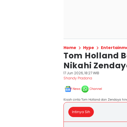
Home
Hype
Entertainm
Tom Holland B
Nikahi Zendaya
17 Jun 2026, 18:27 WIB
Shandy Pradana
News
Channel
Kisah cinta Tom Holland dan Zendaya hi
Intinya Sih