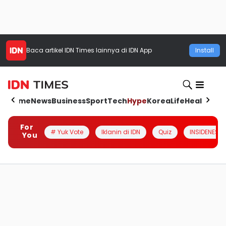
Baca artikel
IDN Times
lainnya di IDN App
Install
Home
News
Business
Sport
Tech
Hype
Korea
Life
Health
Aut
For
# Yuk Vote
Iklanin di IDN
Quiz
INSIDENESIA
You