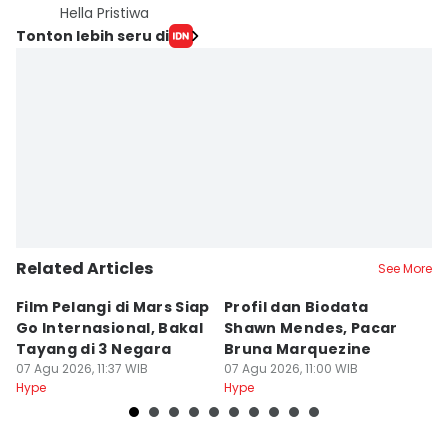
Hella Pristiwa
Tonton lebih seru di
Related Articles
See More
Film Pelangi di Mars Siap
Profil dan Biodata
Pr
Go Internasional, Bakal
Shawn Mendes, Pacar
X
Tayang di 3 Negara
Bruna Marquezine
K
07 Agu 2026, 11:37 WIB
07 Agu 2026, 11:00 WIB
07
Hype
Hype
Hy