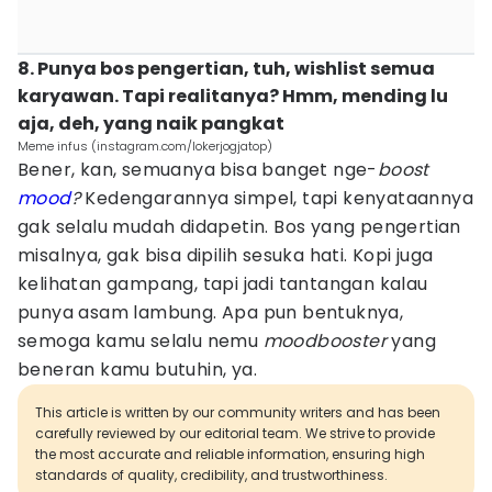
8. Punya bos pengertian, tuh, wishlist semua
karyawan. Tapi realitanya? Hmm, mending lu
aja, deh, yang naik pangkat
Meme infus (instagram.com/lokerjogjatop)
Bener, kan, semuanya bisa banget nge-
boost
mood
?
Kedengarannya simpel, tapi kenyataannya
gak selalu mudah didapetin. Bos yang pengertian
misalnya, gak bisa dipilih sesuka hati. Kopi juga
kelihatan gampang, tapi jadi tantangan kalau
punya asam lambung. Apa pun bentuknya,
semoga kamu selalu nemu
moodbooster
yang
beneran kamu butuhin, ya.
This article is written by our community writers and has been
carefully reviewed by our editorial team. We strive to provide
the most accurate and reliable information, ensuring high
standards of quality, credibility, and trustworthiness.