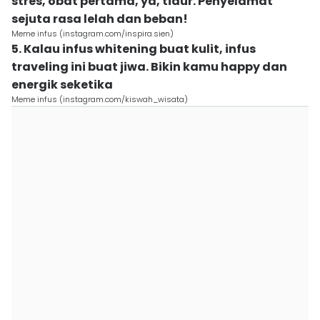
stres, obat pertama, ya, tidur. Penyelamat
sejuta rasa lelah dan beban!
Meme infus (instagram.com/inspira.sien)
5. Kalau infus whitening buat kulit, infus
traveling ini buat jiwa. Bikin kamu happy dan
energik seketika
Meme infus (instagram.com/kiswah_wisata)