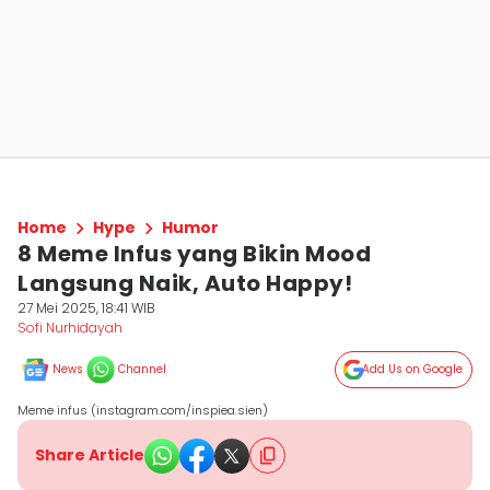
Home
Hype
Humor
8 Meme Infus yang Bikin Mood
Langsung Naik, Auto Happy!
27 Mei 2025, 18:41 WIB
Sofi Nurhidayah
News
Channel
Add Us on Google
Meme infus (instagram.com/inspiea.sien)
Share Article