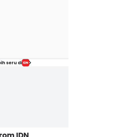
ih seru di
from IDN