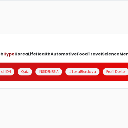
ch
Hype
Korea
Life
Health
Automotive
Food
Travel
Science
Me
 di IDN
Quiz
INSIDENESIA
#LokalBerdaya
Profil Dokter