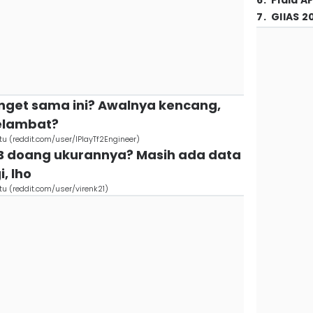
6
.
Piala A
7
.
GIIAS 2
anget sama ini? Awalnya kencang,
elambat?
(reddit.com/user/IPlayTf2Engineer)
B doang ukurannya? Masih ada data
, lho
 (reddit.com/user/virenk21)