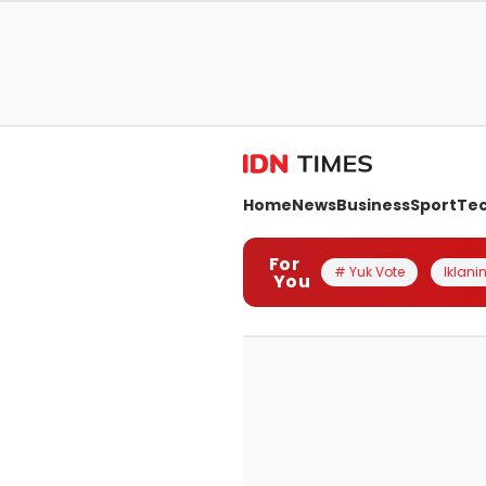
Home
News
Business
Sport
Te
For
# Yuk Vote
Iklanin
You