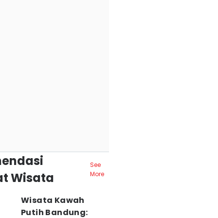
endasi
See
t Wisata
More
Wisata Kawah
Putih Bandung: