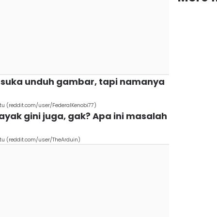
lau suka unduh gambar, tapi namanya
 (reddit.com/user/FederalKenobi77)
yak gini juga, gak? Apa ini masalah
 (reddit.com/user/TheArduin)