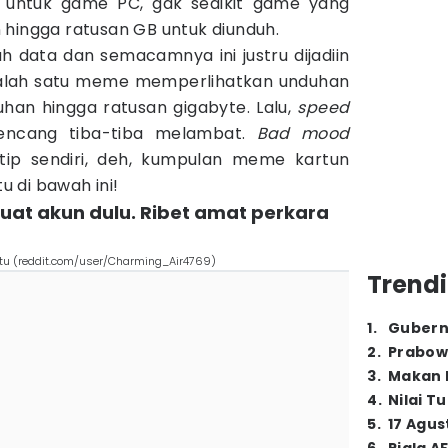
, untuk game PC, gak sedikit game yang
 hingga ratusan GB untuk diunduh.
data dan semacamnya ini justru dijadiin
Salah satu meme memperlihatkan unduhan
han hingga ratusan gigabyte. Lalu,
speed
kencang tiba-tiba melambat.
Bad mood
tip sendiri, deh, kumpulan meme kartun
 di bawah ini!
buat akun dulu. Ribet amat perkara
u (reddit.com/user/Charming_Air4769)
Trendi
1
.
Gubern
2
.
Prabow
3
.
Makan B
4
.
Nilai T
5
.
17 Agus