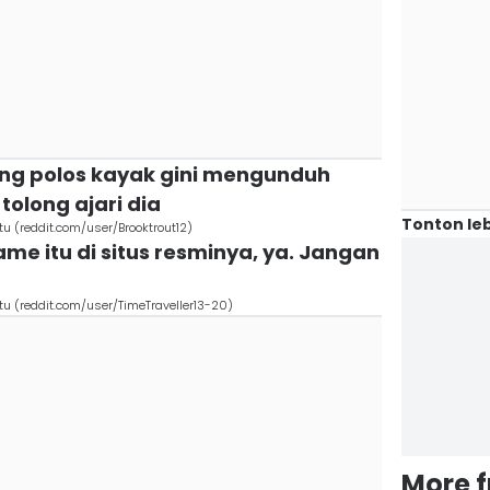
ang polos kayak gini mengunduh
tolong ajari dia
Tonton leb
(reddit.com/user/Brooktrout12)
e itu di situs resminya, ya. Jangan
 (reddit.com/user/TimeTraveller13-20)
More 