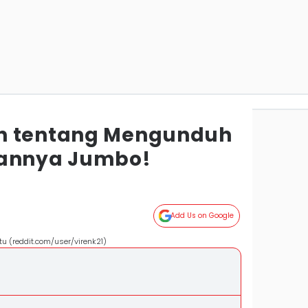
n tentang Mengunduh
rannya Jumbo!
Add Us on Google
 (reddit.com/user/virenk21)