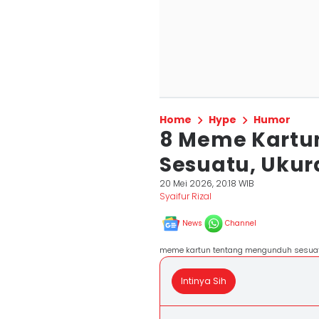
Home
Hype
Humor
8 Meme Kartu
Sesuatu, Uku
20 Mei 2026, 20:18 WIB
Syaifur Rizal
News
Channel
meme kartun tentang mengunduh sesuatu
Intinya Sih