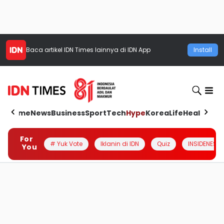
Baca artikel
IDN Times
lainnya di IDN App
Install
Home
News
Business
Sport
Tech
Hype
Korea
Life
Health
Aut
For
# Yuk Vote
Iklanin di IDN
Quiz
INSIDENESIA
You