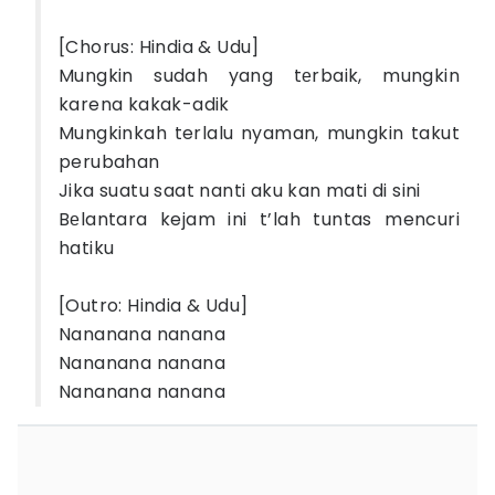
[Chorus: Hindia & Udu]
Mungkin sudah yang tеrbaik, mungkin
karena kakak-adik
Mungkinkah terlalu nyaman, mungkin takut
perubahan
Jika suatu saat nanti aku kan mati di sini
Bеlantara kejam ini t’lah tuntas mencuri
hatiku
[Outro: Hindia & Udu]
Nananana nanana
Nananana nanana
Nananana nanana