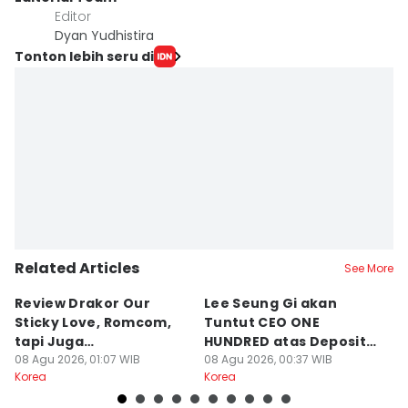
Editor
Dyan Yudhistira
Tonton lebih seru di
Related Articles
See More
Review Drakor Our
Lee Seung Gi akan
Te
Sticky Love, Romcom,
Tuntut CEO ONE
G
tapi Juga
HUNDRED atas Deposit
B
Menegangkan!
08 Agu 2026, 01:07 WIB
Rumah Rp132 M
08 Agu 2026, 00:37 WIB
Ki
07
Korea
Korea
Ko