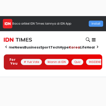
Baca artikel
IDN Times
lainnya di IDN App
Install
Home
News
Business
Sport
Tech
Hype
Korea
Life
Health
Aut
For
# Yuk Vote
Iklanin di IDN
Quiz
INSIDENESIA
You