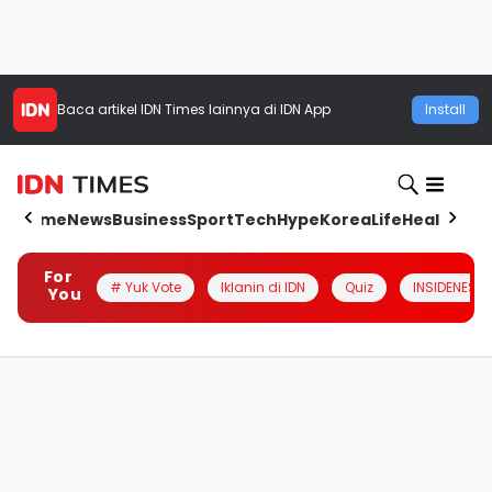
Baca artikel
IDN Times
lainnya di IDN App
Install
Home
News
Business
Sport
Tech
Hype
Korea
Life
Health
Aut
For
# Yuk Vote
Iklanin di IDN
Quiz
INSIDENESIA
You