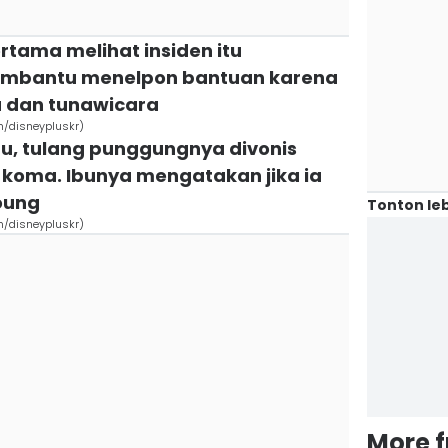
ertama melihat insiden itu
embantu menelpon bantuan karena
u dan tunawicara
m/disneypluskr)
tu, tulang punggungnya divonis
 koma. Ibunya mengatakan jika ia
oung
Tonton leb
m/disneypluskr)
More 