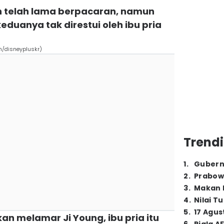
in telah lama berpacaran, namun
uanya tak direstui oleh ibu pria
m/disneypluskr)
Trendi
1
.
Gubern
2
.
Prabow
3
.
Makan B
4
.
Nilai T
5
.
17 Agus
an melamar Ji Young, ibu pria itu