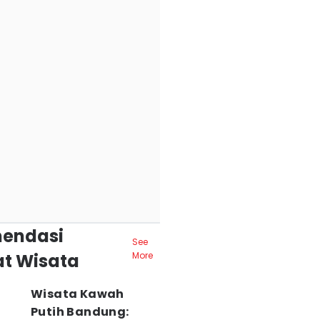
endasi
See
t Wisata
More
Wisata Kawah
Putih Bandung: