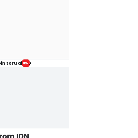
ih seru di
from IDN