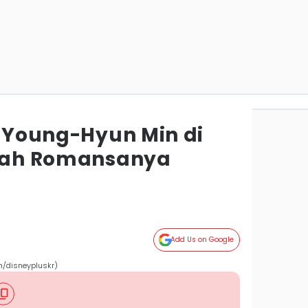
i Young-Hyun Min di
isah Romansanya
Add Us on Google
m/disneypluskr)