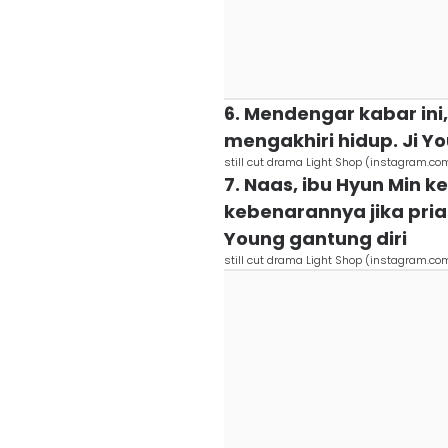
6. Mendengar kabar ini
mengakhiri hidup. Ji 
still cut drama Light Shop (instagram.co
7. Naas, ibu Hyun Min
kebenarannya jika pria 
Young gantung diri
still cut drama Light Shop (instagram.co