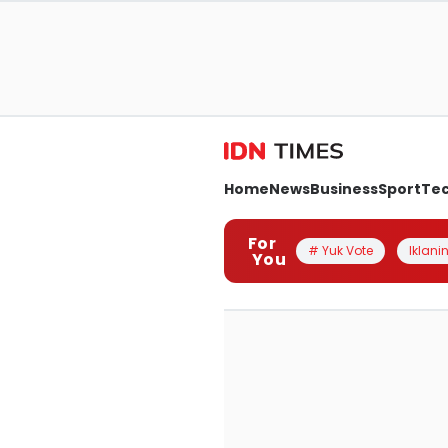
Home
News
Business
Sport
Te
For
# Yuk Vote
Iklanin
You