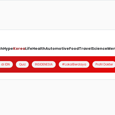
ch
Hype
Korea
Life
Health
Automotive
Food
Travel
Science
Me
 di IDN
Quiz
INSIDENESIA
#LokalBerdaya
Profil Dokter