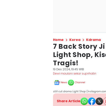
Home
Korea
Kdrama
7 Back Story J
Light Shop, K
Tragis!
19 Des 2024, 19:45 WIB
Dewi maulani sekar suprihatin
News
Channel
still cut drama Light Shop (Instagram.co
Share Article