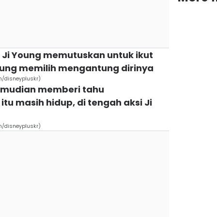
, Ji Young memutuskan untuk ikut
Young memilih mengantung dirinya
m/disneypluskr)
 kemudian memberi tahu
itu masih hidup, di tengah aksi Ji
m/disneypluskr)