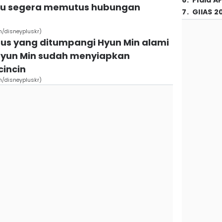
6
.
Piala A
itu segera memutus hubungan
7
.
GIIAS 2
m/disneypluskr)
, bus yang ditumpangi Hyun Min alami
Hyun Min sudah menyiapkan
incin
m/disneypluskr)