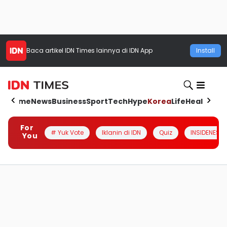
Baca artikel
IDN Times
lainnya di IDN App
Install
Home
News
Business
Sport
Tech
Hype
Korea
Life
Health
Aut
For
# Yuk Vote
Iklanin di IDN
Quiz
INSIDENESIA
You