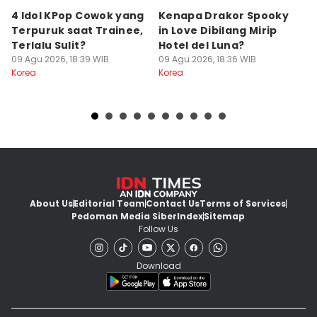
4 Idol KPop Cowok yang
Kenapa Drakor Spooky
5
Terpuruk saat Trainee,
in Love Dibilang Mirip
Y
Terlalu Sulit?
Hotel del Luna?
Ki
09 Agu 2026, 18:39 WIB
09 Agu 2026, 18:36 WIB
09
Korea
Korea
Ko
About Us
Editorial Team
Contact Us
Terms of Services
Pedoman Media Siber
Index
Sitemap
Follow Us
Download