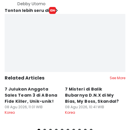
Debby Utomo
Tonton lebih seru di
Related Articles
See More
7 Julukan Anggota
7 Misteri di Balik
7
Sales Team 3 di A Bona
Bubarnya D.N.X di My
D
Fide Killer, Unik-unik!
Bias, My Boss, Skandal?
di
08 Agu 2026, 11:01 WIB
08 Agu 2026, 10:41 WIB
B
08
Korea
Korea
Ko