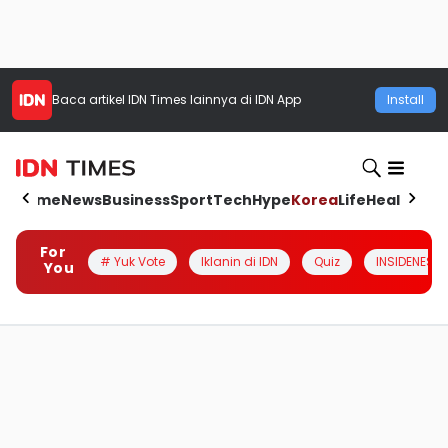
Baca artikel
IDN Times
lainnya di IDN App
Install
Home
News
Business
Sport
Tech
Hype
Korea
Life
Health
Aut
For
# Yuk Vote
Iklanin di IDN
Quiz
INSIDENESIA
You