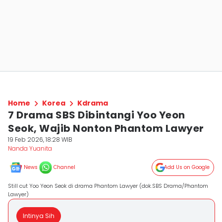
Home
Korea
Kdrama
7 Drama SBS Dibintangi Yoo Yeon
Seok, Wajib Nonton Phantom Lawyer
19 Feb 2026, 18:28 WIB
Nanda Yuanita
News
Channel
Add Us on Google
Still cut Yoo Yeon Seok di drama Phantom Lawyer (dok.SBS Drama/Phantom
Lawyer)
Intinya Sih