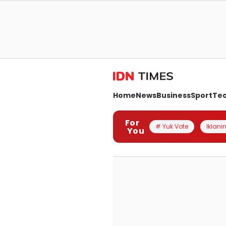
Home
News
Business
Sport
Te
For
# Yuk Vote
Iklanin
You