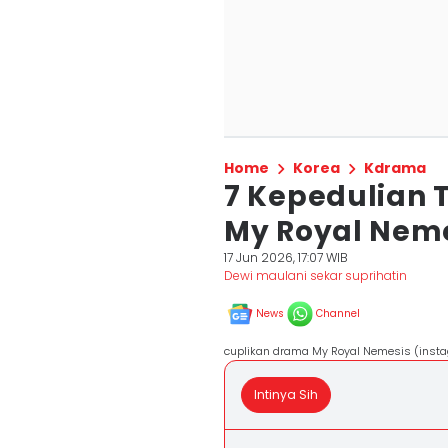
Home
Korea
Kdrama
7 Kepedulian 
My Royal Neme
17 Jun 2026, 17:07 WIB
Dewi maulani sekar suprihatin
News
Channel
cuplikan drama My Royal Nemesis (insta
Intinya Sih