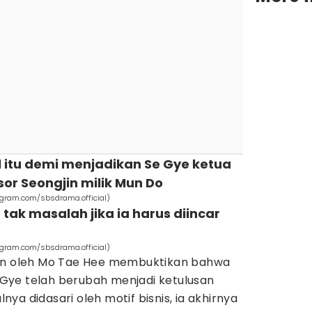
al itu demi menjadikan Se Gye ketua
sor Seongjin milik Mun Do
gram.com/sbsdrama.official)
 tak masalah jika ia harus diincar
gram.com/sbsdrama.official)
kan oleh Mo Tae Hee membuktikan bahwa
Gye telah berubah menjadi ketulusan
ya didasari oleh motif bisnis, ia akhirnya