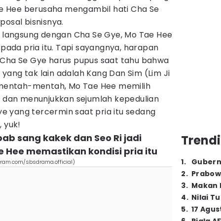
Tae Hee berusaha mengambil hati Cha Se
posal bisnisnya.
si langsung dengan Cha Se Gye, Mo Tae Hee
 pada pria itu. Tapi sayangnya, harapan
 Cha Se Gye harus pupus saat tahu bahwa
in yang tak lain adalah Kang Dan Sim (Lim Ji
k mentah-mentah, Mo Tae Hee memilih
dan menunjukkan sejumlah kepedulian
Gye yang tercermin saat pria itu sedang
, yuk!
bab sang kakek dan Seo Ri jadi
Trendi
 Hee memastikan kondisi pria itu
1
.
Gubern
gram.com/sbsdrama.official)
2
.
Prabow
3
.
Makan B
4
.
Nilai T
5
.
17 Agus