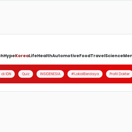
ch
Hype
Korea
Life
Health
Automotive
Food
Travel
Science
Me
 di IDN
Quiz
INSIDENESIA
#LokalBerdaya
Profil Dokter