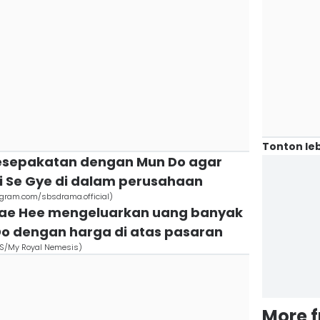
Tonton leb
esepakatan dengan Mun Do agar
i Se Gye di dalam perusahaan
gram.com/sbsdrama.official)
, Tae Hee mengeluarkan uang banyak
Do dengan harga di atas pasaran
SBS/My Royal Nemesis)
More 