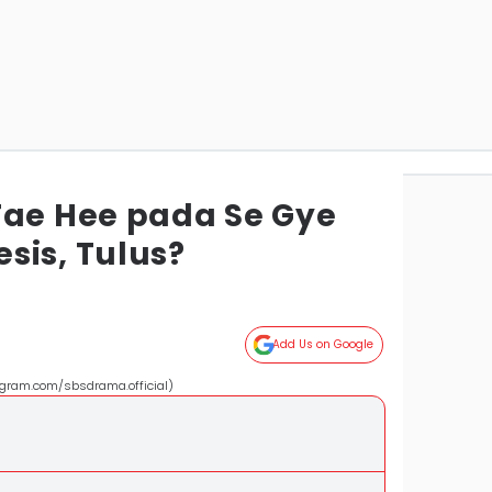
Tae Hee pada Se Gye
sis, Tulus?
Add Us on Google
gram.com/sbsdrama.official)