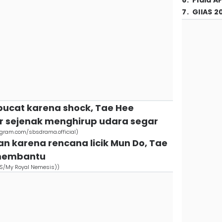
6
.
Piala A
7
.
GIIAS 2
 pucat karena shock, Tae Hee
ar sejenak menghirup udara segar
gram.com/sbsdrama.official)
an karena rencana licik Mun Do, Tae
 membantu
BS/My Royal Nemesis))