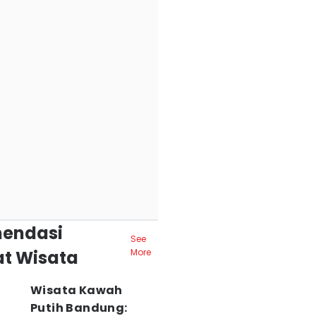
endasi
See
t Wisata
More
Wisata Kawah
Putih Bandung: