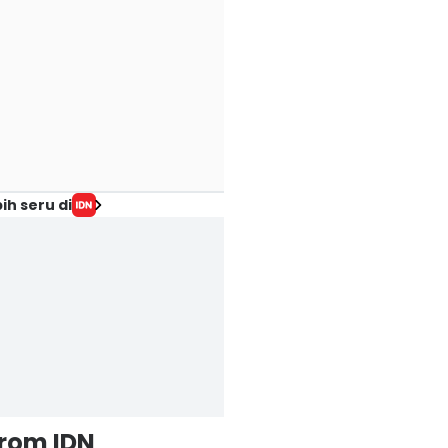
ih seru di
from IDN