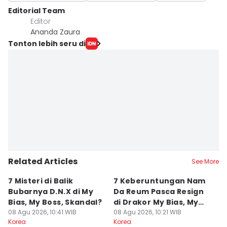
Editorial Team
Editor
Ananda Zaura
Tonton lebih seru di
Related Articles
See More
7 Misteri di Balik
7 Keberuntungan Nam
Li
Bubarnya D.N.X di My
Da Reum Pasca Resign
d
Bias, My Boss, Skandal?
di Drakor My Bias, My
P
08 Agu 2026, 10:41 WIB
Boss
08 Agu 2026, 10:21 WIB
08
Korea
Korea
Ko