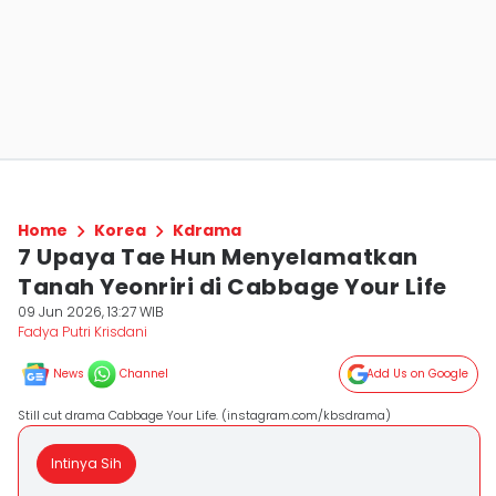
Home
Korea
Kdrama
7 Upaya Tae Hun Menyelamatkan
Tanah Yeonriri di Cabbage Your Life
09 Jun 2026, 13:27 WIB
Fadya Putri Krisdani
News
Channel
Add Us on Google
Still cut drama Cabbage Your Life. (instagram.com/kbsdrama)
Intinya Sih