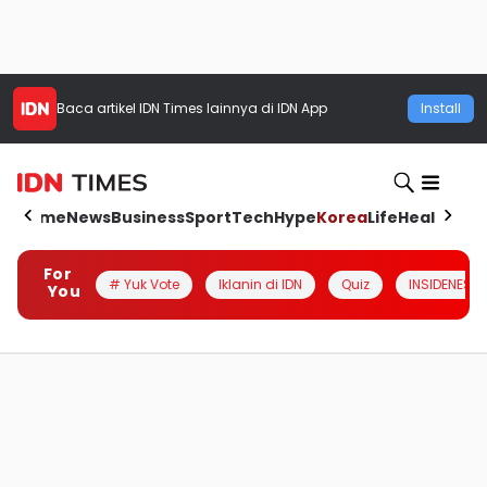
Baca artikel
IDN Times
lainnya di IDN App
Install
Home
News
Business
Sport
Tech
Hype
Korea
Life
Health
Aut
For
# Yuk Vote
Iklanin di IDN
Quiz
INSIDENESIA
You