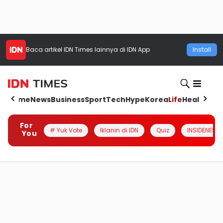
Baca artikel
IDN Times
lainnya di IDN App
Install
Home
News
Business
Sport
Tech
Hype
Korea
Life
Health
Aut
For
# Yuk Vote
Iklanin di IDN
Quiz
INSIDENESIA
You