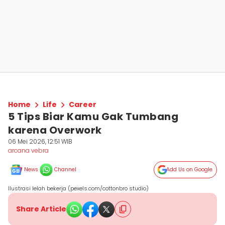
Home
Life
Career
5 Tips Biar Kamu Gak Tumbang
karena Overwork
06 Mei 2026, 12:51 WIB
arcana vebra
News
Channel
Add Us on Google
Ilustrasi lelah bekerja (pexels.com/cottonbro studio)
Share Article