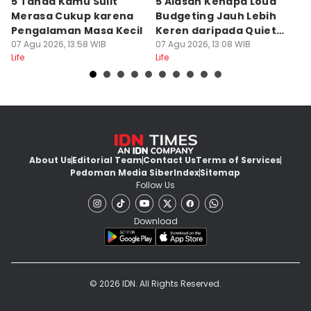
5 Tanda Kamu Sulit
5 Alasan Kenapa Loud
T
Merasa Cukup karena
Budgeting Jauh Lebih
C
Pengalaman Masa Kecil
Keren daripada Quiet
In
07 Agu 2026, 13:58 WIB
Luxury
07 Agu 2026, 13:08 WIB
a
07
Life
Life
Lif
About Us
Editorial Team
Contact Us
Terms of Services
Pedoman Media Siber
Index
Sitemap
Follow Us
Download
© 2026 IDN. All Rights Reserved.