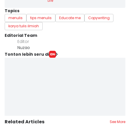
Life
Topics
menulis
tips menulis
Educate me
Copywriting
karya tulis ilmiah
Editorial Team
Editor
Nuzao
Tonton lebih seru di
Related Articles
See More