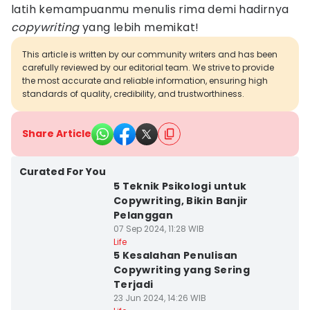
latih kemampuanmu menulis rima demi hadirnya
copywriting
yang lebih memikat!
This article is written by our community writers and has been
carefully reviewed by our editorial team. We strive to provide
the most accurate and reliable information, ensuring high
standards of quality, credibility, and trustworthiness.
Share Article
Curated For You
5 Teknik Psikologi untuk
Copywriting, Bikin Banjir
Pelanggan
07 Sep 2024, 11:28 WIB
Life
5 Kesalahan Penulisan
Copywriting yang Sering
Terjadi
23 Jun 2024, 14:26 WIB