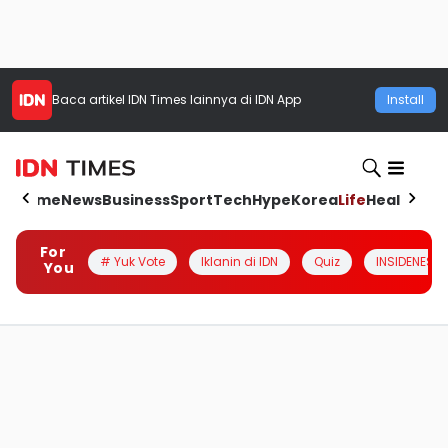
Baca artikel
IDN Times
lainnya di IDN App
Install
Home
News
Business
Sport
Tech
Hype
Korea
Life
Health
Aut
For
# Yuk Vote
Iklanin di IDN
Quiz
INSIDENESIA
You