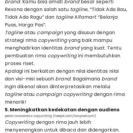
brand
. Kamu bisa amati
brand
besar seperti
Rexona dengan salah satu
tagline
, “Tidak Ada Bau,
Tidak Ada Ragu” dan
tagline
Alfamart “Belanja
Puas, Harga Pas”.
Tagline
atau
campaign
yang disusun dengan
strategi rima
copywriting
yang baik mampu
menghadirkan identitas
brand
yang kuat. Tentu
pembuatan rima
copywriting
ini membutuhkan
proses riset.
Apalagi ini berkaitan dengan nilai identitas nilai
dan visi-misi sebuah
brand
. Bagaimana
brand
ingin dikenal akan diinterpretasikan melalui
tagline
atau
campaign copywriting
dengan rima
menarik!
5. Meningkatkan kedekatan dengan audiens
peran awareness copywriting (freepik.com/rawpixel.com)
Copywriting
dengan rima jauh lebih
menyenangkan untuk dibaca dan didengarkan.