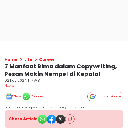
Home
Life
Career
7 Manfaat Rima dalam Copywriting,
Pesan Makin Nempel di Kepala!
02 Nov 2024, 11:17 WIB
Nuzao
News
Channel
Add Us on Google
peran promosi copywriting (freepik.com/rawpixel.com)
Share Article