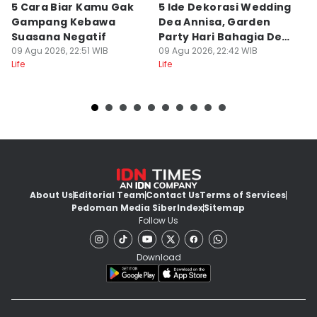
5 Cara Biar Kamu Gak
5 Ide Dekorasi Wedding
I
Gampang Kebawa
Dea Annisa, Garden
Ni
Suasana Negatif
Party Hari Bahagia Dea
T
09 Agu 2026, 22:51 WIB
Imut
09 Agu 2026, 22:42 WIB
M
09
Life
Life
Lif
About Us
Editorial Team
Contact Us
Terms of Services
Pedoman Media Siber
Index
Sitemap
Follow Us
Download