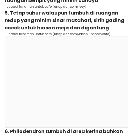
ruangan sempit yang minim cahaya
ilustrasi tanaman untuk cafe (unsplash.com/feey)
5. Tetap subur walaupun tumbuh di ruangan
redup yang minim sinar matahari, sirih gading
cocok untuk hiasan meja dan digantung
ilustrasi tanaman untuk cafe (unsplash.com/Jacob Spaccavento)
6. Philodendron tumbuh di area kering bahkan