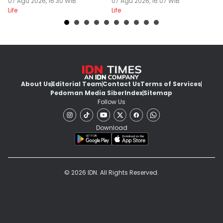
Panas?
07 Agu 2026, 16:30 WIB
Lebih Ekstra!
07 Agu 2026, 16:07 WIB
07
Life
Life
Lif
About Us
Editorial Team
Contact Us
Terms of Services
Pedoman Media Siber
Index
Sitemap
Follow Us
Download
© 2026 IDN. All Rights Reserved.