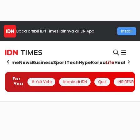
Baca artikel
IDN Times
lainnya di IDN App
Install
Home
News
Business
Sport
Tech
Hype
Korea
Life
Health
Aut
For
# Yuk Vote
Iklanin di IDN
Quiz
INSIDENESIA
You