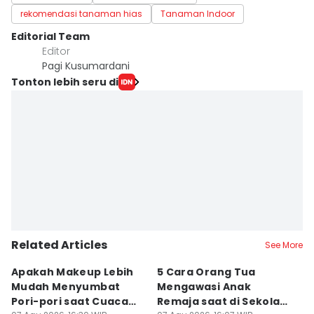
rekomendasi tanaman hias
Tanaman Indoor
Editorial Team
Editor
Pagi Kusumardani
Tonton lebih seru di
Related Articles
See More
Apakah Makeup Lebih
5 Cara Orang Tua
5
Mudah Menyumbat
Mengawasi Anak
B
Pori-pori saat Cuaca
Remaja saat di Sekolah,
M