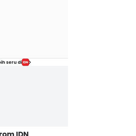
ih seru di
from IDN