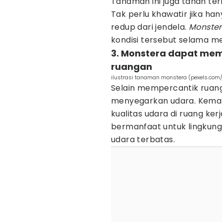
Tanaman ini juga tahan te
Tak perlu khawatir jika h
redup dari jendela.
Monste
kondisi tersebut selama 
3. Monstera dapat me
ruangan
ilustrasi tanaman monstera (pexels.com
Selain mempercantik ruan
menyegarkan udara. Kem
kualitas udara di ruang ker
bermanfaat untuk lingkunga
udara terbatas.