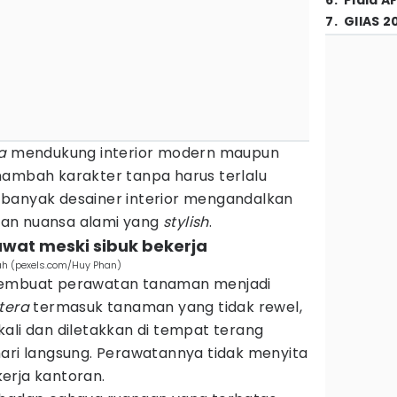
6
.
Piala A
7
.
GIIAS 2
a
mendukung interior modern maupun
nambah karakter tanpa harus terlalu
banyak desainer interior mengandalkan
an nuansa alami yang
stylish
.
wat meski sibuk bekerja
ah (pexels.com/Huy Phan)
membuat perawatan tanaman menjadi
tera
termasuk tanaman yang tidak rewel,
ali dan diletakkan di tempat terang
hari langsung. Perawatannya tidak menyita
erja kantoran.