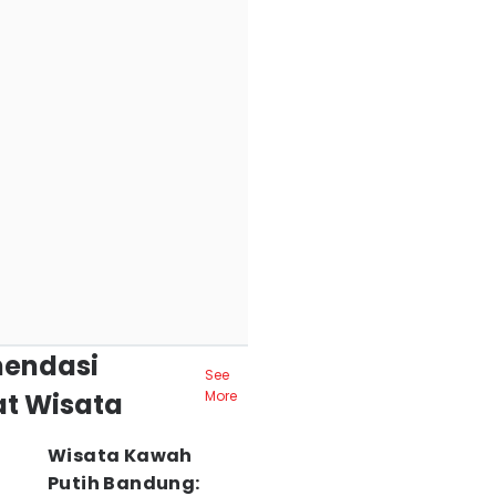
endasi
See
t Wisata
More
Wisata Kawah
Putih Bandung: