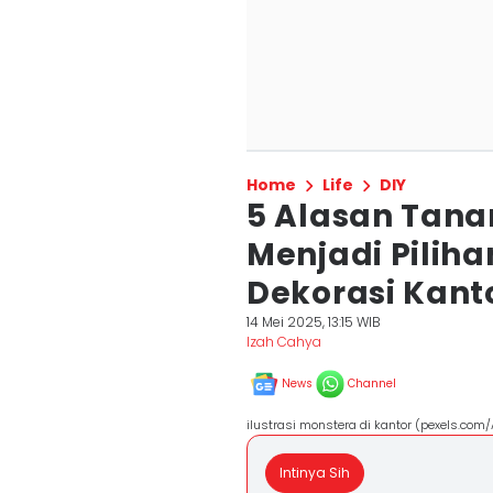
Home
Life
DIY
5 Alasan Tan
Menjadi Pilih
Dekorasi Kant
14 Mei 2025, 13:15 WIB
Izah Cahya
News
Channel
ilustrasi monstera di kantor (pexels.com
Intinya Sih