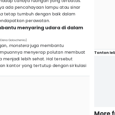
rhadap cahaya ruangan yang terbatas.
anya ada pencahayaan lampu atau sinar
ra
tetap tumbuh dengan baik dalam
mendapatkan perawatan.
mbantu menyaring udara di dalam
/Elena Golovchenko)
gan,
monstera
juga membantu
ampuannya menyerap polutan membuat
Tonton leb
ja menjadi lebih sehat. Hal tersebut
n kantor yang tertutup dengan sirkulasi
More 