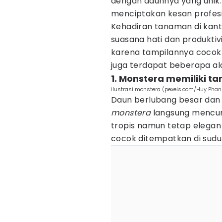
dengan daunnya yang unik
menciptakan kesan profesi
Kehadiran tanaman di kant
suasana hati dan produktiv
karena tampilannya cocok u
juga terdapat beberapa al
1. Monstera memiliki ta
ilustrasi monstera (pexels.com/Huy Phan
Daun berlubang besar dan
monstera
langsung mencur
tropis namun tetap elegan
cocok ditempatkan di sudu