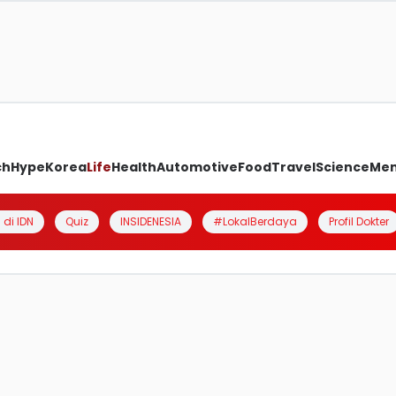
ch
Hype
Korea
Life
Health
Automotive
Food
Travel
Science
Me
 di IDN
Quiz
INSIDENESIA
#LokalBerdaya
Profil Dokter