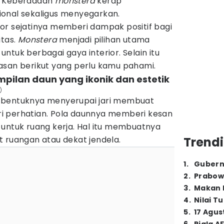
. Keberadaan
monstera
kerap
onal sekaligus menyegarkan.
or sejatinya memberi dampak positif bagi
itas.
Monstera
menjadi pilihan utama
ntuk berbagai gaya interior. Selain itu
asan berikut yang perlu kamu pahami.
mpilan daun yang ikonik dan estetik
)
 bentuknya menyerupai jari membuat
i perhatian. Pola daunnya memberi kesan
 untuk ruang kerja. Hal itu membuatnya
t ruangan atau dekat jendela.
Trendi
1
.
Gubern
2
.
Prabow
3
.
Makan B
4
.
Nilai T
5
.
17 Agus