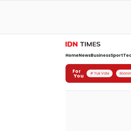
Home
News
Business
Sport
Te
For
# Yuk Vote
Iklanin
You