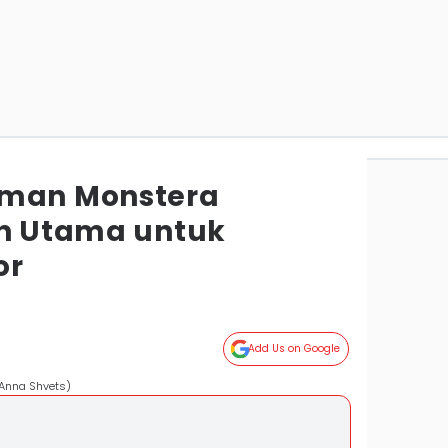
aman Monstera
an Utama untuk
or
Add Us on Google
/Anna Shvets)