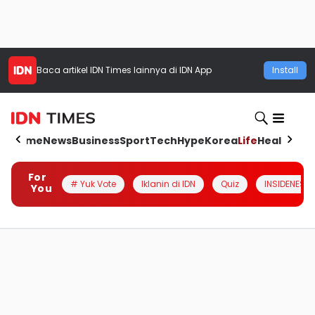
Baca artikel
IDN Times
lainnya di IDN App
Install
Home
News
Business
Sport
Tech
Hype
Korea
Life
Health
Aut
For
# Yuk Vote
Iklanin di IDN
Quiz
INSIDENESIA
You