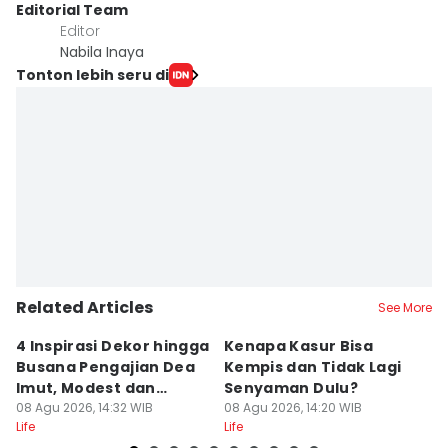
Editorial Team
Editor
Nabila Inaya
Tonton lebih seru di
Related Articles
See More
4 Inspirasi Dekor hingga
Kenapa Kasur Bisa
I
Busana Pengajian Dea
Kempis dan Tidak Lagi
M
Imut, Modest dan
Senyaman Dulu?
R
Anggun!
08 Agu 2026, 14:32 WIB
08 Agu 2026, 14:20 WIB
Ku
08
Life
Life
Lif