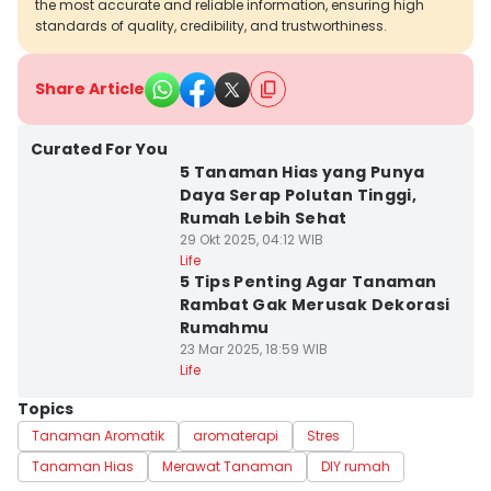
the most accurate and reliable information, ensuring high
standards of quality, credibility, and trustworthiness.
Share Article
Curated For You
5 Tanaman Hias yang Punya
Daya Serap Polutan Tinggi,
Rumah Lebih Sehat
29 Okt 2025, 04:12 WIB
Life
5 Tips Penting Agar Tanaman
Rambat Gak Merusak Dekorasi
Rumahmu
23 Mar 2025, 18:59 WIB
Life
Topics
Tanaman Aromatik
aromaterapi
Stres
Tanaman Hias
Merawat Tanaman
DIY rumah