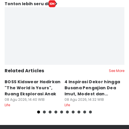
Tonton lebih seru di
Related Articles
See More
BOSS Kidswear Hadirkan
4 Inspirasi Dekor hingga
K
"The World is Yours",
Busana Pengajian Dea
K
Ruang Eksplorasi Anak
Imut, Modest dan
S
08 Agu 2026, 14:40 WIB
Anggun!
08 Agu 2026, 14:32 WIB
08
Life
Life
Lif