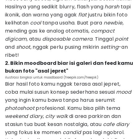
Hasilnya yang sedikit blurry, flash yang
harsh
tapi
ikonik, dan warna yang agak
flat
justru bikin foto
kelihatan
cool
tanpa usaha. Buat para
newbie
,
mending gas ke analog otomatis,
compact
digicam
, atau
disposable camera
. Tinggal
point
and
shoot
, nggak perlu pusing mikirin
setting
-an
ribet!
2. Bikin moodboard biar isi galeri dan feed kamu
bukan foto "asal jepret"
ilustrasi bingkai untuk moodboard (freepik.com/freepik)
Biar hasil foto kamu nggak terasa asal jepret,
coba mulai susun konsep sederhana sesuai
mood
yang ingin kamu bawa tanpa harus serumit
photoshoot
profesional. Kamu bisa pilih tema
weekend diary
,
city walk
di area parkiran dan
stasiun tua buat kesan nostalgia, atau
cafe diary
yang fokus ke momen
candid
pas lagi ngobrol.