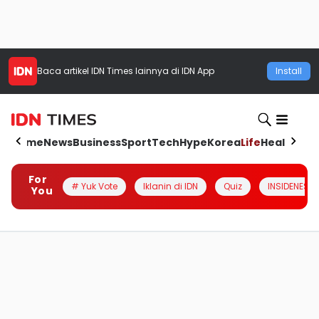
Baca artikel
IDN Times
lainnya di IDN App
Install
Home
News
Business
Sport
Tech
Hype
Korea
Life
Health
Aut
For
# Yuk Vote
Iklanin di IDN
Quiz
INSIDENESIA
You