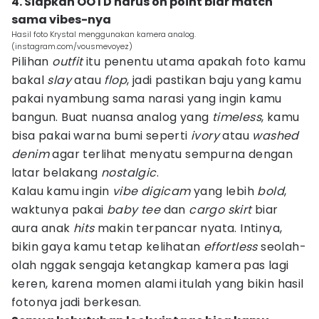
4. Siapkan OOTD harus on point biar match
sama vibes-nya
Hasil foto Krystal menggunakan kamera analog.
(instagram.com/vousmevoyez)
Pilihan
outfit
itu penentu utama apakah foto kamu
bakal
slay
atau
flop
, jadi pastikan baju yang kamu
pakai nyambung sama narasi yang ingin kamu
bangun. Buat nuansa analog yang
timeless
, kamu
bisa pakai warna bumi seperti
ivory
atau
washed
denim
agar terlihat menyatu sempurna dengan
latar belakang
nostalgic
.
Kalau kamu ingin
vibe digicam
yang lebih
bold
,
waktunya pakai
baby tee
dan
cargo skirt
biar
aura anak
hits
makin terpancar nyata. Intinya,
bikin gaya kamu tetap kelihatan
effortless
seolah-
olah nggak sengaja ketangkap kamera pas lagi
keren, karena momen alami itulah yang bikin hasil
fotonya jadi berkesan.