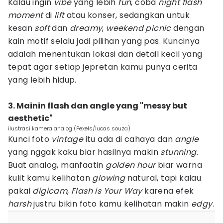
Kalau ingin
vibe
yang lebih
fun
, coba
night flash
moment
di
lift
atau konser, sedangkan untuk
kesan
soft
dan
dreamy
,
weekend picnic
dengan
kain motif selalu jadi pilihan yang pas. Kuncinya
adalah menentukan lokasi dan detail kecil yang
tepat agar setiap jepretan kamu punya cerita
yang lebih hidup.
3. Mainin flash dan angle yang "messy but
aesthetic"
ilustrasi kamera analog (Pexels/lucas souza)
Kunci foto
vintage
itu ada di cahaya dan
angle
yang nggak kaku biar hasilnya makin
stunning
.
Buat analog, manfaatin
golden hour
biar warna
kulit kamu kelihatan
glowing
natural, tapi kalau
pakai
digicam
,
Flash is Your Way
karena efek
harsh
justru bikin foto kamu kelihatan makin
edgy
.