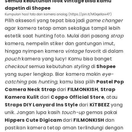
Semua kebutuhan look vintage bisa kamu
dapetin di Shopee
Kumpulan hasl foto dari kamera analog (https://pin.it/MGqeXaw47)
Pilih aksesori yang tepat bisa jadi
game changer
agar kamera tetap aman sekaligus tampil lebih
estetik saat hunting foto. Mulai dari pasang
strap
kamera, nempelin stiker dan gantungan imut,
hingga nyimpen kamera
vintage
favorit di dalam
pouch
kamera yang lucy! Kamu bisa banget
checkout
semua kebutuhan
styling
di
Shopee
yang super lengkap. Biar kamera makin
eye-
catching
pas
hunting
, kamu bisa pilih
Pastel Pop
Camera Neck Strap
dari
FILMONKISH
,
Strap
Kamera Kulit
dari
Coppo Official Store
, atau
Straps DIY Lanyard Ins Style
dari
KiTBEEZ
yang
unik. Jangan lupa kasih
touch-up
gemas pakai
Hippers Cute Digicam
dari
FILMONKISH
dan
pastikan kamera tetap aman terlindungi dengan