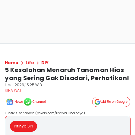
Home
Life
DIY
5 Kesalahan Menaruh Tanaman Hias
yang Sering Gak Disadari, Perhatikan!
11 Mei 2026, 15:25 WIB
RINA WATI
News
Channel
Add Us on Google
ilustrasi tanaman (pexels.com/Ksenia Chernaya)
Intinya Sih