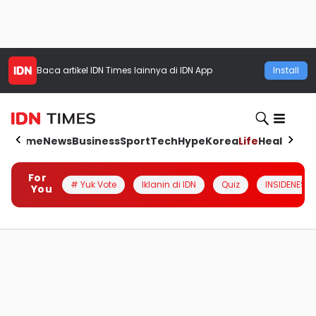
Baca artikel
IDN Times
lainnya di IDN App
Install
Home
News
Business
Sport
Tech
Hype
Korea
Life
Health
Aut
For
# Yuk Vote
Iklanin di IDN
Quiz
INSIDENESIA
You