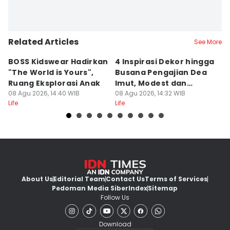
Related Articles
See More
BOSS Kidswear Hadirkan
4 Inspirasi Dekor hingga
K
"The World is Yours",
Busana Pengajian Dea
K
Ruang Eksplorasi Anak
Imut, Modest dan
S
08 Agu 2026, 14:40 WIB
Anggun!
08 Agu 2026, 14:32 WIB
08
Life
Life
Lif
About Us
Editorial Team
Contact Us
Terms of Services
Pedoman Media Siber
Index
Sitemap
Follow Us
Download