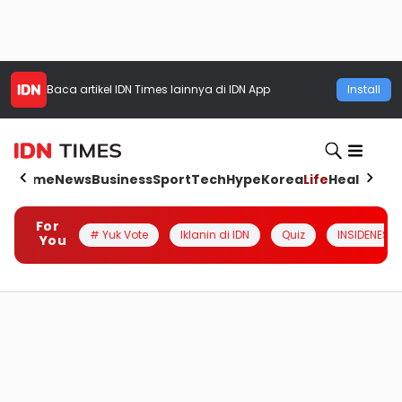
Baca artikel
IDN Times
lainnya di IDN App
Install
Home
News
Business
Sport
Tech
Hype
Korea
Life
Health
Aut
For
# Yuk Vote
Iklanin di IDN
Quiz
INSIDENESIA
You