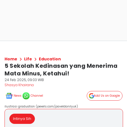
Home
Life
Education
5 Sekolah Kedinasan yang Menerima
Mata Minus, Ketahui!
24 Feb 2025, 09:03 WIB
Shasya Khairana
News
Channel
Add Us on Google
ilustrasi graduation (pexels.com/paveldanilyuk)
Intinya Sih