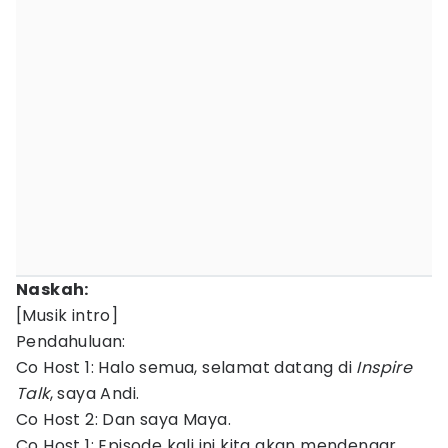
Naskah:
[Musik intro]
Pendahuluan:
Co Host 1: Halo semua, selamat datang di
Inspire
Talk
, saya Andi.
Co Host 2: Dan saya Maya.
Co Host 1: Episode kali ini kita akan mendengar