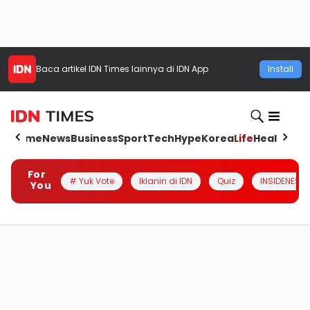
Baca artikel
IDN Times
lainnya di IDN App
Install
Home
News
Business
Sport
Tech
Hype
Korea
Life
Health
Aut
For
# Yuk Vote
Iklanin di IDN
Quiz
INSIDENESIA
You