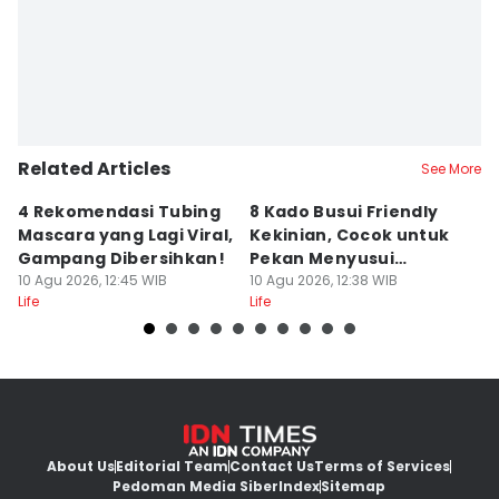
Related Articles
See More
4 Rekomendasi Tubing
8 Kado Busui Friendly
5
Mascara yang Lagi Viral,
Kekinian, Cocok untuk
V
Gampang Dibersihkan!
Pekan Menyusui
un
10 Agu 2026, 12:45 WIB
Sedunia!
10 Agu 2026, 12:38 WIB
10
Life
Life
Lif
About Us
Editorial Team
Contact Us
Terms of Services
Pedoman Media Siber
Index
Sitemap