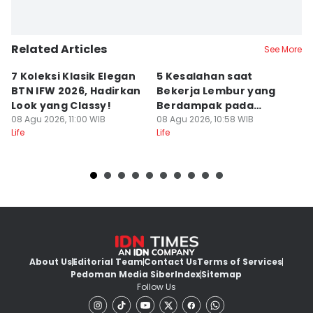
Related Articles
See More
7 Koleksi Klasik Elegan
5 Kesalahan saat
A
BTN IFW 2026, Hadirkan
Bekerja Lembur yang
B
Look yang Classy!
Berdampak pada
S
08 Agu 2026, 11:00 WIB
Produktivitas
08 Agu 2026, 10:58 WIB
08
Life
Life
Lif
About Us
Editorial Team
Contact Us
Terms of Services
Pedoman Media Siber
Index
Sitemap
Follow Us