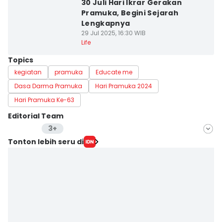
30 Juli Hari Ikrar Gerakan
Pramuka, Begini Sejarah
Lengkapnya
29 Jul 2025, 16:30 WIB
Life
Topics
kegiatan
pramuka
Educate me
Dasa Darma Pramuka
Hari Pramuka 2024
Hari Pramuka Ke-63
Editorial Team
3+
Editor
Tonton lebih seru di
Pinka Wima Wima
Editor
Seo Intern IDN Times
Editor
Delvia Y Oktaviani