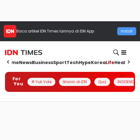
Baca artikel
IDN Times
lainnya di IDN App
Install
Home
News
Business
Sport
Tech
Hype
Korea
Life
Health
Aut
For
# Yuk Vote
Iklanin di IDN
Quiz
INSIDENESIA
You