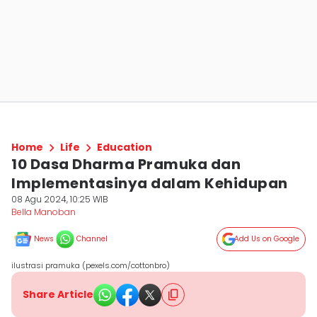
Home
Life
Education
10 Dasa Dharma Pramuka dan
Implementasinya dalam Kehidupan
08 Agu 2024, 10:25 WIB
Bella Manoban
News
Channel
Add Us on Google
ilustrasi pramuka (pexels.com/cottonbro)
Share Article