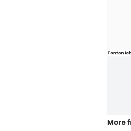
Tonton leb
More 