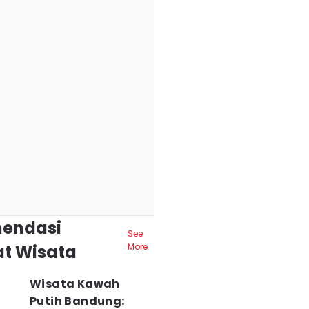
endasi
See
t Wisata
More
Wisata Kawah
Putih Bandung: