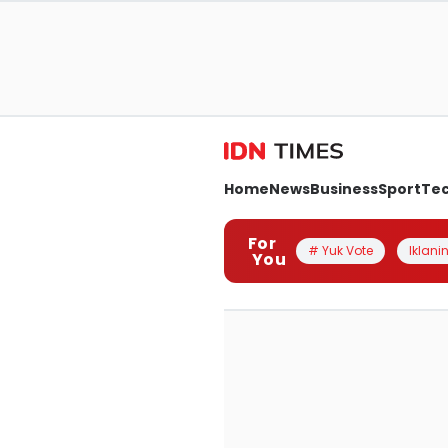
Home
News
Business
Sport
Te
For
# Yuk Vote
Iklanin
You