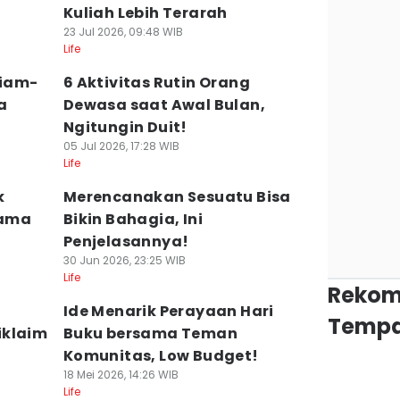
Kuliah Lebih Terarah
23 Jul 2026, 09:48 WIB
Life
Diam-
6 Aktivitas Rutin Orang
a
Dewasa saat Awal Bulan,
Ngitungin Duit!
05 Jul 2026, 17:28 WIB
Life
k
Merencanakan Sesuatu Bisa
sama
Bikin Bahagia, Ini
Penjelasannya!
30 Jun 2026, 23:25 WIB
Life
Rekom
Ide Menarik Perayaan Hari
Tempa
iklaim
Buku bersama Teman
Komunitas, Low Budget!
18 Mei 2026, 14:26 WIB
Life