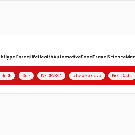
ch
Hype
Korea
Life
Health
Automotive
Food
Travel
Science
Me
 di IDN
Quiz
INSIDENESIA
#LokalBerdaya
Profil Dokter