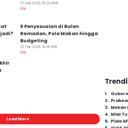
27 Feb 2026, 15:04 WIB
Life
aat
5 Penyesuaian di Bulan
jadi?
Ramadan, Pola Makan hingga
Budgeting
22 Feb 2026, 18:18 WIB
Life
khir
a
Trendi
1
.
Gubern
2
.
Prabow
3
.
Makan B
4
.
Nilai T
Load More
5
.
Piala A