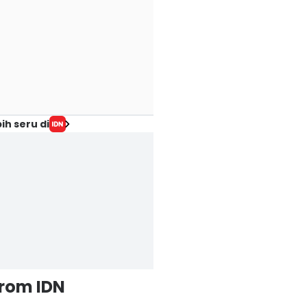
ih seru di
from IDN