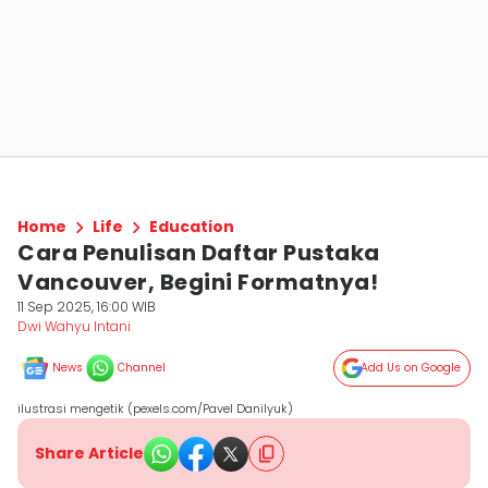
Home
Life
Education
Cara Penulisan Daftar Pustaka
Vancouver, Begini Formatnya!
11 Sep 2025, 16:00 WIB
Dwi Wahyu Intani
News
Channel
Add Us on Google
ilustrasi mengetik (pexels.com/Pavel Danilyuk)
Share Article