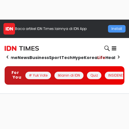
Baca artikel
IDN Times
lainnya di IDN App
Install
Home
News
Business
Sport
Tech
Hype
Korea
Life
Health
Aut
For
# Yuk Vote
Iklanin di IDN
Quiz
INSIDENESIA
You