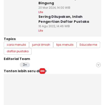
Bingung
20 Mar 2024, 14:00 WIB
Life
Sering Dilupakan, Inilah
Pengertian Daftar Pustaka
16 Agu 2022, 14:46 WIB
Life
Topics
cara menulis
jurnal ilmiah
tips menulis
Educate me
daftar pustaka
Editorial Team
3+
Editor
Tonton lebih seru di
Izza Namira
Editor
Stella Azasya
Editor
Delvia Y Oktaviani