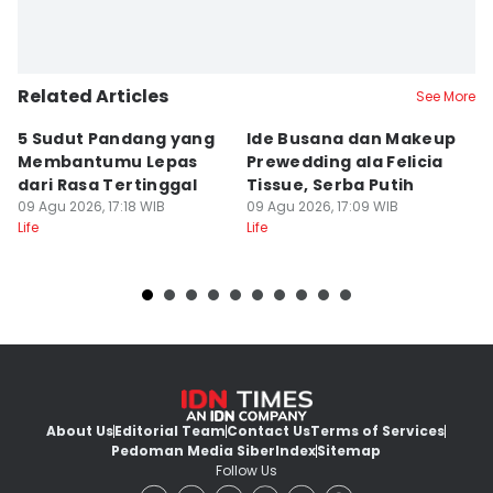
Related Articles
See More
5 Sudut Pandang yang
Ide Busana dan Makeup
[
Membantumu Lepas
Prewedding ala Felicia
M
dari Rasa Tertinggal
Tissue, Serba Putih
A
09 Agu 2026, 17:18 WIB
09 Agu 2026, 17:09 WIB
B
09
Life
Life
Lif
About Us
Editorial Team
Contact Us
Terms of Services
Pedoman Media Siber
Index
Sitemap
Follow Us