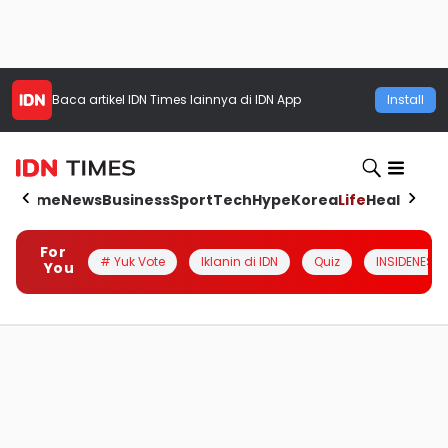
Baca artikel
IDN Times
lainnya di IDN App
Install
Home
News
Business
Sport
Tech
Hype
Korea
Life
Health
Aut
For
# Yuk Vote
Iklanin di IDN
Quiz
INSIDENESIA
You