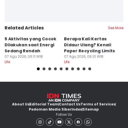
Related Articles
See More
5 Aktivitas yang Cocok
Berapa Kali Kertas
I
Dilakukan saat Energi
Didaur Ulang? Kenali
S
Sedang Rendah
Paper Recycling Limits
Si
07 Agu 2026, 06:11 WIB
07 Agu 2026, 06:10 WIB
07
Life
Life
Lif
About Us
Editorial Team
Contact Us
Terms of Services
Pedoman Media Siber
Index
Sitemap
Follow Us