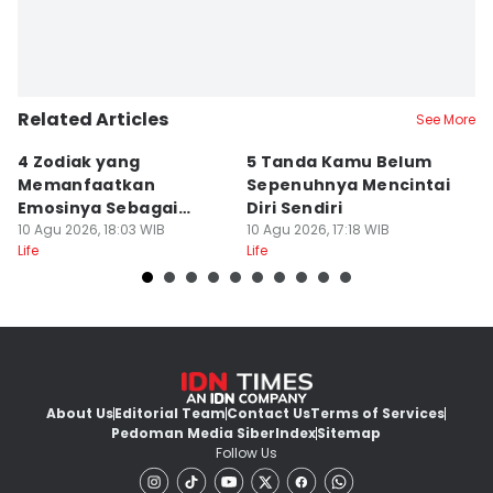
Related Articles
See More
4 Zodiak yang
5 Tanda Kamu Belum
8
Memanfaatkan
Sepenuhnya Mencintai
S
Emosinya Sebagai
Diri Sendiri
D
Senjata, Manipulatif?
10 Agu 2026, 18:03 WIB
10 Agu 2026, 17:18 WIB
M
10
Life
Life
Lif
M
About Us
Editorial Team
Contact Us
Terms of Services
Pedoman Media Siber
Index
Sitemap
Follow Us