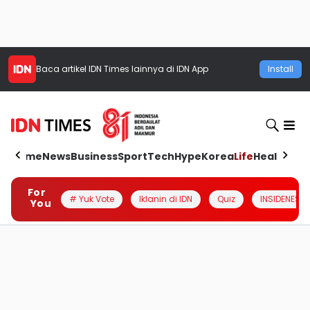
Baca artikel
IDN Times
lainnya di IDN App
Install
Home
News
Business
Sport
Tech
Hype
Korea
Life
Health
Aut
For
# Yuk Vote
Iklanin di IDN
Quiz
INSIDENESIA
You