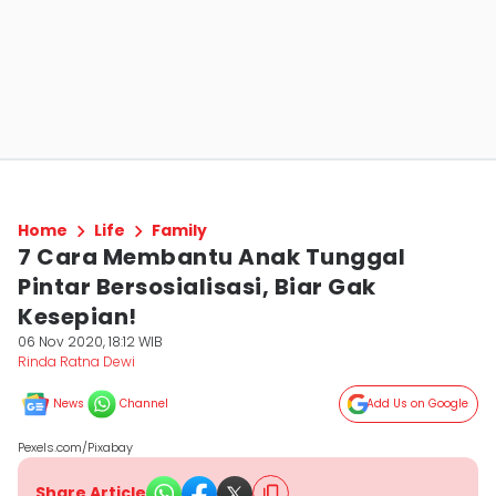
Home
Life
Family
7 Cara Membantu Anak Tunggal
Pintar Bersosialisasi, Biar Gak
Kesepian!
06 Nov 2020, 18:12 WIB
Rinda Ratna Dewi
News
Channel
Add Us on Google
Pexels.com/Pixabay
Share Article