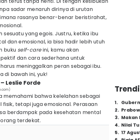
lan terus tanpa henti. Di tengah kesibukan
 tanpa sadar menaruh dirinya di urutan
aimana rasanya benar-benar beristirahat,
mosional.
 sesuatu yang egois. Justru, ketika ibu
 dan emosional, ia bisa hadir lebih utuh
am buku
self-care
ini, kamu akan
ektif dan cara sederhana untuk
a harus meninggalkan peran sebagai ibu.
di bawah ini, yuk!
 – Leslie Forde
Trendi
n.com)
ca memahami bahwa kelelahan sebagai
1
.
Gubern
fisik, tetapi juga emosional. Perasaan
2
.
Prabow
bisa berdampak pada kesehatan mental
3
.
Makan B
orang terdekat.
4
.
Nilai T
5
.
17 Agus