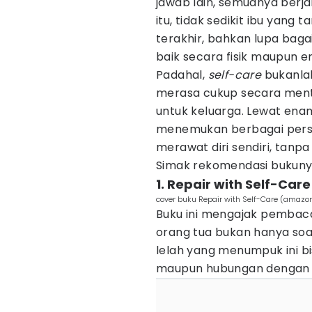
jawab lain, semuanya berja
itu, tidak sedikit ibu yang
terakhir, bahkan lupa bag
baik secara fisik maupun e
Padahal,
self-care
bukanlah
merasa cukup secara mental
untuk keluarga. Lewat en
menemukan berbagai persp
merawat diri sendiri, tanp
Simak rekomendasi bukunya 
1. Repair with Self-Care
cover buku Repair with Self-Care (amazo
Buku ini mengajak pemba
orang tua bukan hanya soal 
lelah yang menumpuk ini 
maupun hubungan dengan 