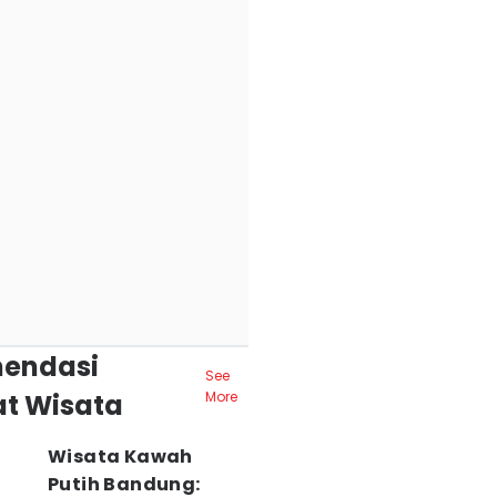
endasi
See
t Wisata
More
Wisata Kawah
Putih Bandung: