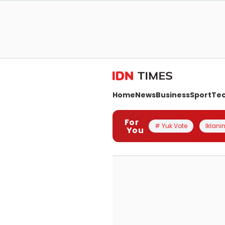
Home
News
Business
Sport
Te
For
# Yuk Vote
Iklanin
You