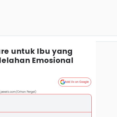
are untuk Ibu yang
lelahan Emosional
Add Us on Google
pexels.com/Orhan Pergel)