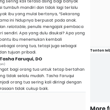
g sering kali terasa asing bagi banyak
i tumbuh mandiri dan tidak lagi terlalu
anyak ibu yang mulai bertanya, “Sekarang
lama ini hidupnya berpusat pada anak.
dan
relatable
, penulis mengajak pembaca
i sendiri. Apa yang dulu disukai? Apa yang
embantu ibu menemukan kembali
sebagai orang tua, tetapi juga sebagai
Tonton leb
an tujuan pribadi.
 Tasha Faruqui, DO
com)
gat bagi orang tua untuk tetap bertahan
ng tidak selalu mudah. Tasha Faruqui
i orang tua sering kali diiringi dengan
rasaan tidak cukup baik.
More 