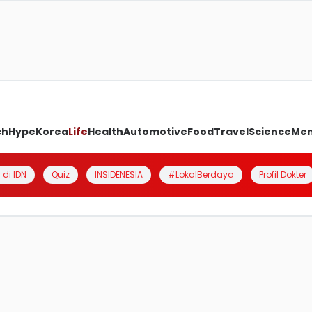
ch
Hype
Korea
Life
Health
Automotive
Food
Travel
Science
Me
 di IDN
Quiz
INSIDENESIA
#LokalBerdaya
Profil Dokter