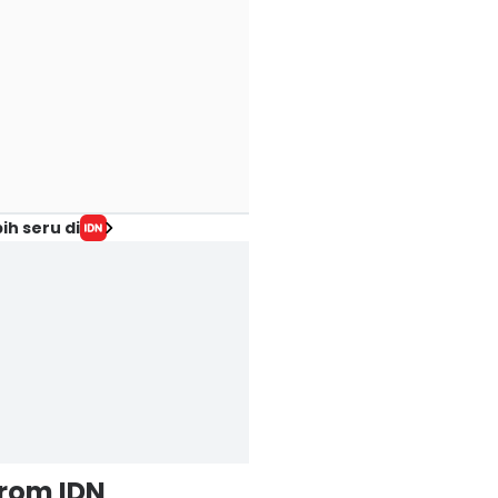
ih seru di
from IDN