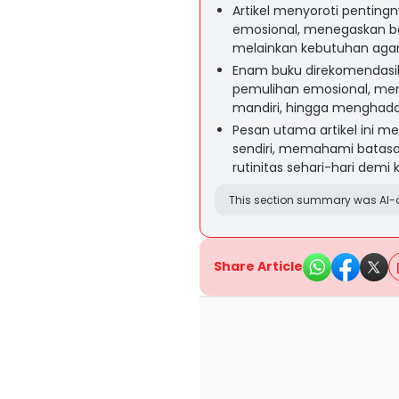
Artikel menyoroti pentingn
emosional, menegaskan ba
melainkan kebutuhan agar b
Enam buku direkomendasik
pemulihan emosional, mene
mandiri, hingga menghada
Pesan utama artikel ini me
sendiri, memahami batas
rutinitas sehari-hari dem
This section summary was AI-a
Share Article