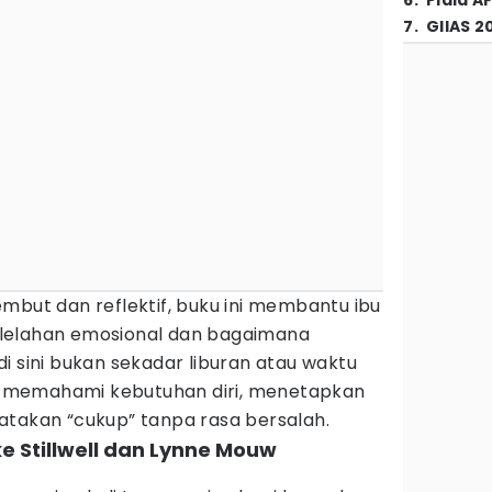
6
.
Piala A
7
.
GIIAS 2
mbut dan reflektif, buku ini membantu ibu
lelahan emosional dan bagaimana
di sini bukan sekadar liburan atau waktu
ang memahami kebutuhan diri, menetapkan
atakan “cukup” tanpa rasa bersalah.
oke Stillwell dan Lynne Mouw