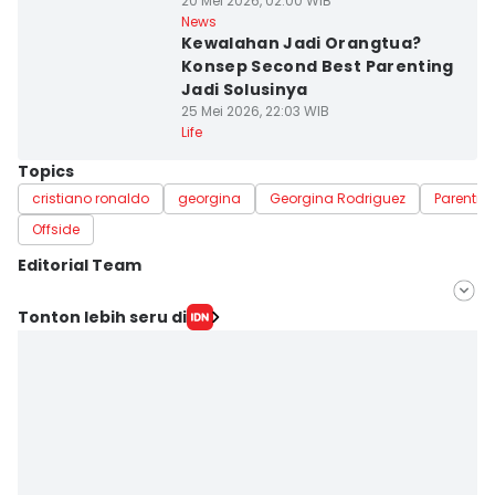
20 Mei 2026, 02:00 WIB
News
Kewalahan Jadi Orangtua?
Konsep Second Best Parenting
Jadi Solusinya
25 Mei 2026, 22:03 WIB
Life
Topics
cristiano ronaldo
georgina
Georgina Rodriguez
Parentin
Offside
Editorial Team
Editor
Tonton lebih seru di
Pinka Wima Wima
Editor
Febriyanti Revitasari