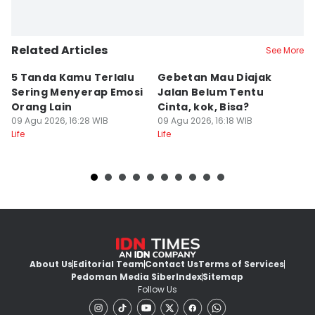
Related Articles
See More
5 Tanda Kamu Terlalu
Gebetan Mau Diajak
[
Sering Menyerap Emosi
Jalan Belum Tentu
W
Orang Lain
Cinta, kok, Bisa?
M
09 Agu 2026, 16:28 WIB
09 Agu 2026, 16:18 WIB
y
09
Life
Life
Lif
M
About Us
Editorial Team
Contact Us
Terms of Services
Pedoman Media Siber
Index
Sitemap
Follow Us