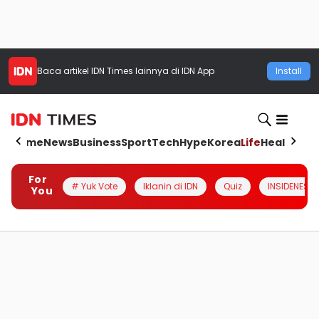
Baca artikel
IDN Times
lainnya di IDN App
Install
Home
News
Business
Sport
Tech
Hype
Korea
Life
Health
Aut
For
# Yuk Vote
Iklanin di IDN
Quiz
INSIDENESIA
You