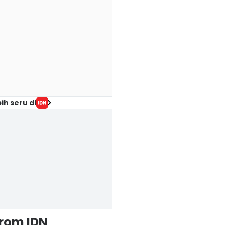
ih seru di
from IDN