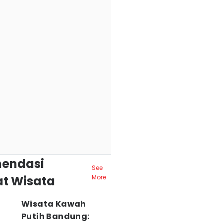
endasi
See
t Wisata
More
Wisata Kawah
Putih Bandung: