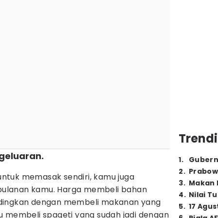
Trendi
geluaran.
1
.
Gubern
2
.
Prabow
ntuk memasak sendiri, kamu juga
3
.
Makan B
ulanan kamu. Harga membeli bahan
4
.
Nilai T
ndingkan dengan membeli makanan yang
5
.
17 Agus
u membeli spageti yang sudah jadi dengan