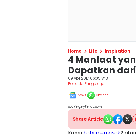
Home
Life
Inspiration
4 Manfaat ya
Dapatkan dar
09 Apr 2017, 06:05 WIB
Ronaldo Pangarego
News
Channel
cooking.nytimes.com
Share Article
Kamu
hobi
memasak
? ata