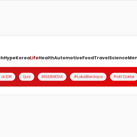
ch
Hype
Korea
Life
Health
Automotive
Food
Travel
Science
Me
 di IDN
Quiz
INSIDENESIA
#LokalBerdaya
Profil Dokter