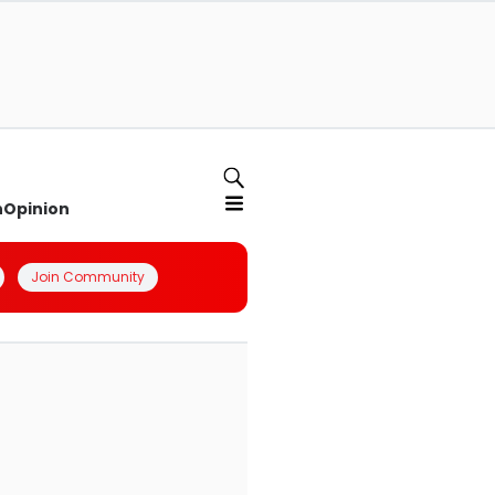
n
Opinion
Join Community