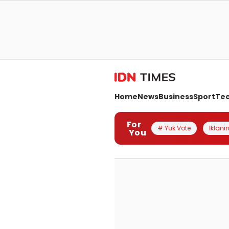
Home
News
Business
Sport
Te
For
# Yuk Vote
Iklanin
You