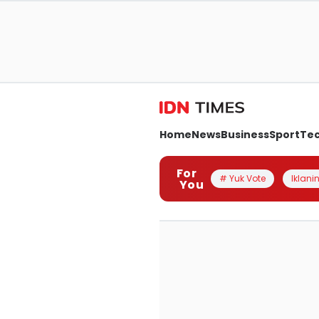
Home
News
Business
Sport
Te
For
# Yuk Vote
Iklanin
You