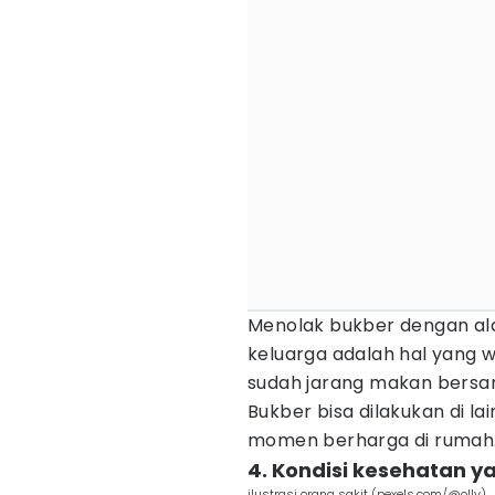
Menolak bukber dengan al
keluarga adalah hal yang w
sudah jarang makan bersa
Bukber bisa dilakukan di 
momen berharga di rumah
4. Kondisi kesehatan ya
ilustrasi orang sakit (pexels.com/@olly)