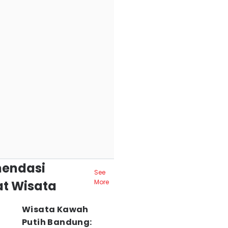
endasi
See
t Wisata
More
Wisata Kawah
Putih Bandung: