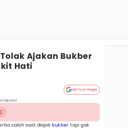
s Tolak Ajakan Bukber
kit Hati
Add Us on Google
.com/@rdne)
rba salah saat diajak
bukber
tapi gak