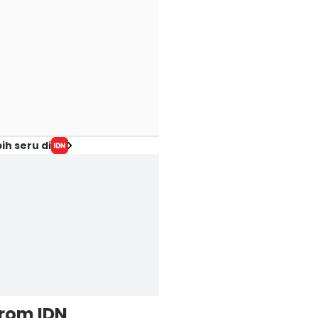
ih seru di
from IDN