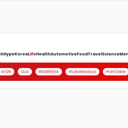
ch
Hype
Korea
Life
Health
Automotive
Food
Travel
Science
Me
 di IDN
Quiz
INSIDENESIA
#LokalBerdaya
Profil Dokter