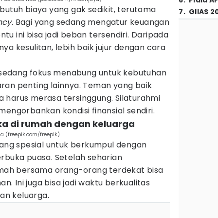
6
.
Piala A
butuh biaya yang gak sedikit, terutama
7
.
GIIAS 2
ncy
. Bagi yang sedang mengatur keuangan
entu ini bisa jadi beban tersendiri. Daripada
ya kesulitan, lebih baik jujur dengan cara
au sedang fokus menabung untuk kebutuhan
ran penting lainnya. Teman yang baik
 harus merasa tersinggung. Silaturahmi
mengorbankan kondisi finansial sendiri.
ka di rumah dengan keluarga
 (freepik.com/freepik)
ng spesial untuk berkumpul dengan
erbuka puasa. Setelah seharian
rumah bersama orang-orang terdekat bisa
an. Ini juga bisa jadi waktu berkualitas
n keluarga.