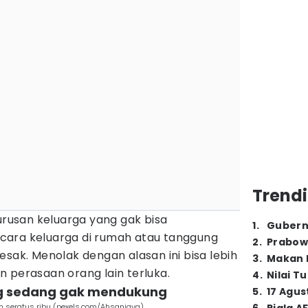
Trendi
 urusan keluarga yang gak bisa
1
.
Gubern
a acara keluarga di rumah atau tanggung
2
.
Prabow
esak. Menolak dengan alasan ini bisa lebih
3
.
Makan B
 perasaan orang lain terluka.
4
.
Nilai T
ang sedang gak mendukung
5
.
17 Agus
an seratus ribu (pexels.com/Ahsanjaya)