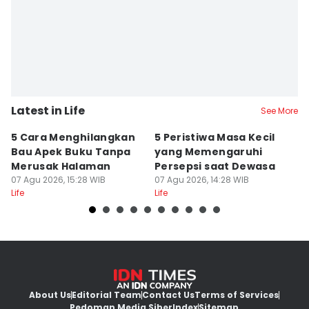
Latest in Life
See More
5 Cara Menghilangkan
5 Peristiwa Masa Kecil
5
Bau Apek Buku Tanpa
yang Memengaruhi
D
Merusak Halaman
Persepsi saat Dewasa
M
07 Agu 2026, 15:28 WIB
07 Agu 2026, 14:28 WIB
07
Life
Life
Lif
About Us
Editorial Team
Contact Us
Terms of Services
Pedoman Media Siber
Index
Sitemap