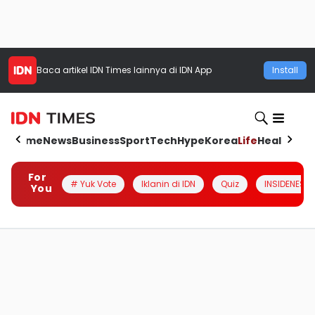
Baca artikel
IDN Times
lainnya di IDN App
Install
Home
News
Business
Sport
Tech
Hype
Korea
Life
Health
Aut
For
# Yuk Vote
Iklanin di IDN
Quiz
INSIDENESIA
You