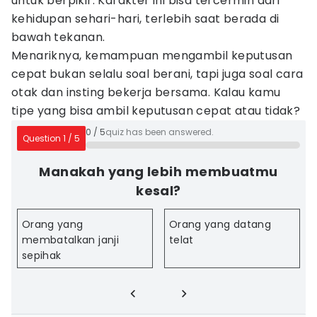
untuk berpikir. Karakter ini bisa tercermin dari
kehidupan sehari-hari, terlebih saat berada di
bawah tekanan.
Menariknya, kemampuan mengambil keputusan
cepat bukan selalu soal berani, tapi juga soal cara
otak dan insting bekerja bersama. Kalau kamu
tipe yang bisa ambil keputusan cepat atau tidak?
0
/
5
quiz has been answered.
Question
1
/
5
Manakah yang lebih membuatmu
kesal?
Orang yang
Orang yang datang
membatalkan janji
telat
sepihak